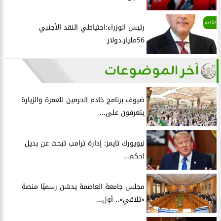
الأخبار
رئيس الوزراء:احتياطي النقد الأجنبي
56مليار.دولار
آخر الموضوعات
ضيوف برنامج خادم الحرمين للعمرة والزيارة
يتعرفون على...
نيويورك تايمز: إدارة ترامب تبحث عن بديل
لحكم...
مجلس جامعة العاصمة يدشن رسميًا منصة
«تلاقي».. أول...