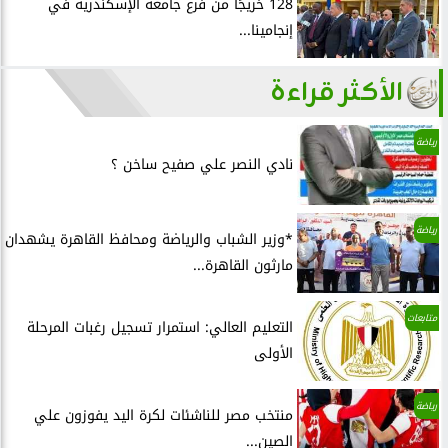
128 خريجًا من فرع جامعة الإسكندرية في
إنجامينا...
الأكثر قراءة
رياضة
نادي النصر علي صفيح ساخن ؟
رياضة
*وزير الشباب والرياضة ومحافظ القاهرة يشهدان
مارثون القاهرة...
متابعات
التعليم العالي: استمرار تسجيل رغبات المرحلة
الأولى
رياضة
منتخب مصر للناشئات لكرة اليد يفوزون علي
الصين...