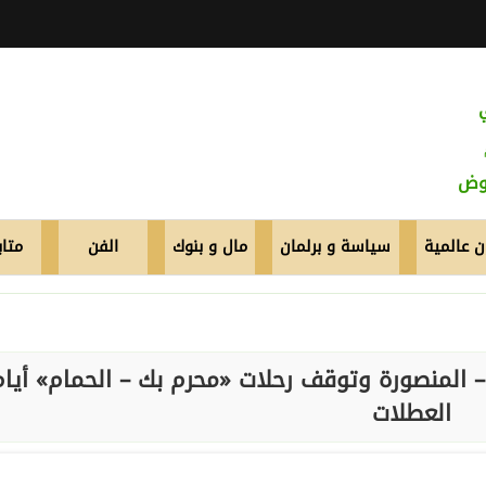
عوض
 عالمية
سياسة و برلمان
مال و بنوك
الفن
متاب
 المنصورة وتوقف رحلات «محرم بك – الحمام» أيام
العطلات