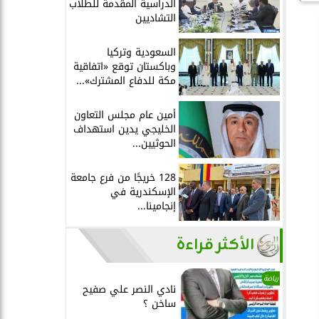
الدراسية المقدمة للطلاب
التشاديين
السعودية وتركيا
وباكستان توقع «اتفاقية
مكة للدفاع المشترك»...
أمين عام مجلس التعاون
الخليجي يدين استهداف
الحوثيين...
128 خريجًا من فرع جامعة
الإسكندرية في
إنجامينا...
الأكثر قراءة
رياضة
نادي النصر علي صفيح
ساخن ؟