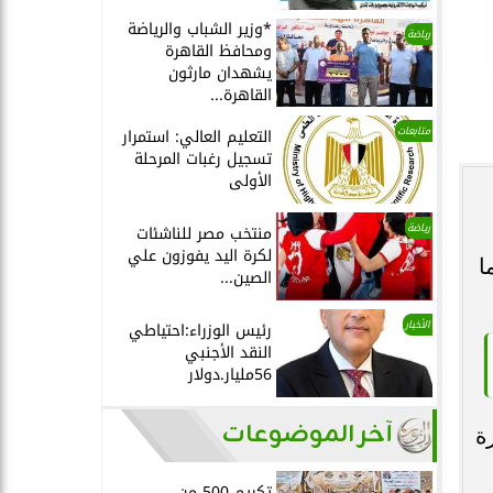
*وزير الشباب والرياضة
رياضة
ومحافظ القاهرة
يشهدان مارثون
القاهرة...
متابعات
التعليم العالي: استمرار
تسجيل رغبات المرحلة
الأولى
رياضة
منتخب مصر للناشئات
لكرة اليد يفوزون علي
ا
الصين...
الأخبار
رئيس الوزراء:احتياطي
النقد الأجنبي
56مليار.دولار
آخر الموضوعات
صورة
تكريم 500 من