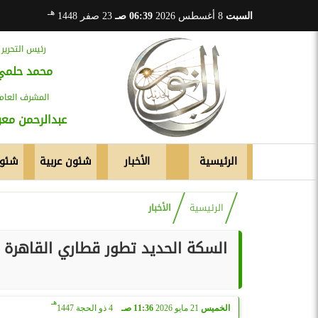
هـ
السبت
8 أغسطس 2026
06:39 صـ
23 صفر 1448
رئيس التحرير
محمد حلمي
المشرف العام
عبدالرحمن م
الرئيسية
الأخبار
شئون عربية
شئون
الرئيسية
الأخبار
السكة الحديد تطور قطاري القاهرة –
هـ
الخميس
21 مايو 2026
11:36 صـ
4 ذو الحجة 1447