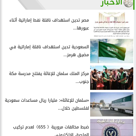
الأخبار
مصر تدين استهداف ناقلة نفط إماراتية أثناء
عبورها...
السعودية تدين استهداف ناقلة إماراتية في
مضيق هرمز...
مركز الملك سلمان للإغاثة يفتتح مدرسة مكة
جنوب...
«سلمان للإغاثة»: مليارا ريال مساعدات سعودية
لفلسطين خلال...
ضبط مخالفات مرورية《 655》لعدم تركيب
الملصق الإلكترونى