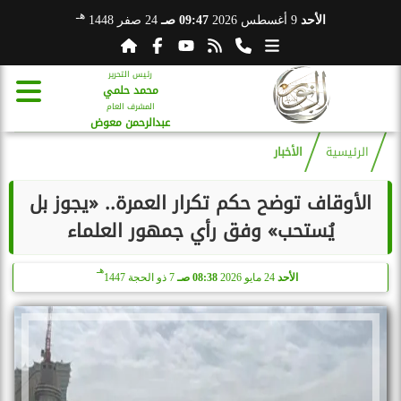
هـ
الأحد
9 أغسطس 2026
09:47 صـ
24 صفر 1448
رئيس التحرير
محمد حلمي
المشرف العام
عبدالرحمن معوض
الرئيسية
الأخبار
الأوقاف توضح حكم تكرار العمرة.. «يجوز بل
يُستحب» وفق رأي جمهور العلماء
هـ
الأحد
24 مايو 2026
08:38 صـ
7 ذو الحجة 1447