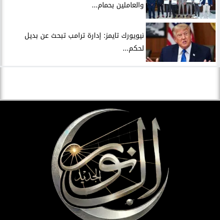
والعاملين بحمام...
نيويورك تايمز: إدارة ترامب تبحث عن بديل
لحكم...