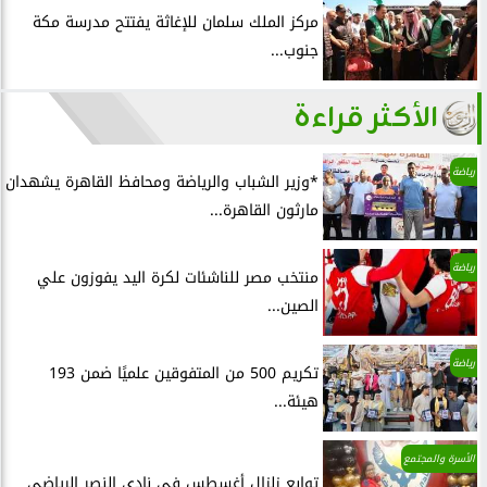
مركز الملك سلمان للإغاثة يفتتح مدرسة مكة
جنوب...
الأكثر قراءة
رياضة
*وزير الشباب والرياضة ومحافظ القاهرة يشهدان
مارثون القاهرة...
رياضة
منتخب مصر للناشئات لكرة اليد يفوزون علي
الصين...
رياضة
تكريم 500 من المتفوقين علميًا ضمن 193
هيئة...
الأسرة والمجتمع
توابع زلزال أغسطس في نادى النصر الرياضي