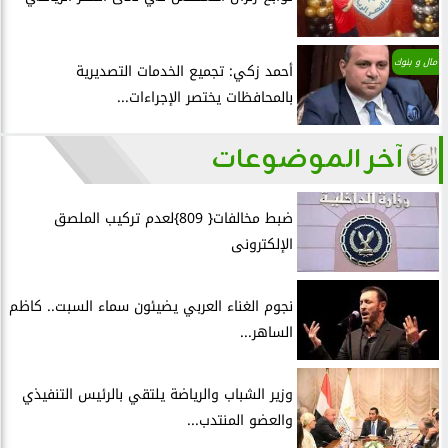
مال و بنوك
أحمد زكي: تجميع الخدمات التصديرية
بالمحافظات يختصر الإجراءات...
آخر الموضوعات
ضبط مخالفات{ 809}لعدم تركيب الملصق
الإلكترونى
نجوم الغناء العربي يضيئون سماء السبت.. كاظم
الساهر...
وزير الشباب والرياضة يلتقي بالرئيس التنفيذي
والعضو المنتدب...