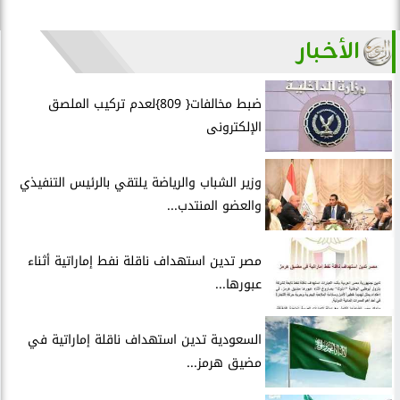
الأخبار
ضبط مخالفات{ 809}لعدم تركيب الملصق
الإلكترونى
وزير الشباب والرياضة يلتقي بالرئيس التنفيذي
والعضو المنتدب...
مصر تدين استهداف ناقلة نفط إماراتية أثناء
عبورها...
السعودية تدين استهداف ناقلة إماراتية في
مضيق هرمز...