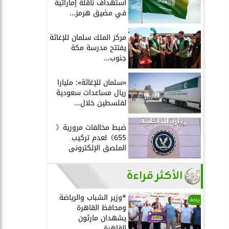
استهداف ناقلة إماراتية
في مضيق هرمز...
مركز الملك سلمان للإغاثة
يفتتح مدرسة مكة
جنوب...
«سلمان للإغاثة»: مليارا
ريال مساعدات سعودية
لفلسطين خلال...
ضبط مخالفات مرورية《
655》لعدم تركيب
الملصق الإلكترونى
الأكثر قراءة
*وزير الشباب والرياضة
رياضة
ومحافظ القاهرة
يشهدان مارثون
القاهرة...