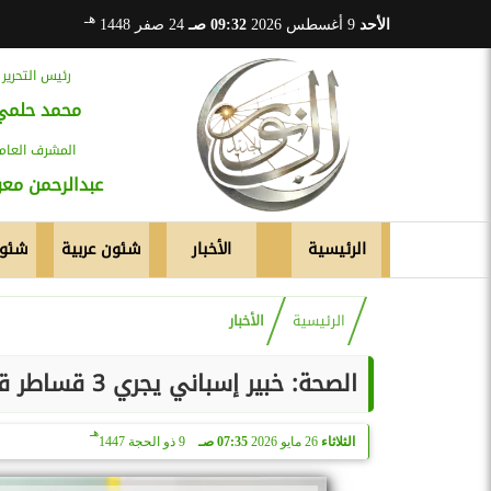
هـ
الأحد
9 أغسطس 2026
09:32 صـ
24 صفر 1448
رئيس التحرير
محمد حلمي
المشرف العام
عبدالرحمن م
الرئيسية
الأخبار
شئون عربية
شئون
الرئيسية
الأخبار
الصحة: خبير إسباني يجري 3 قساطر قلبية متقدمة مجانًا بمستشفى الشيخ زايد التخصصي
هـ
الثلاثاء
26 مايو 2026
07:35 صـ
9 ذو الحجة 1447