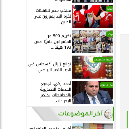
رياضة
منتخب مصر للناشئات
لكرة اليد يفوزون علي
الصين...
رياضة
تكريم 500 من
المتفوقين علميًا ضمن
193 هيئة...
الأسرة والمجتمع
توابع زلزال أغسطس في
نادى النصر الرياضي
أحمد زكي: تجميع
مال و بنوك
الخدمات التصديرية
بالمحافظات يختصر
الإجراءات...
آخر الموضوعات
أشرف منصور: المتفوقون