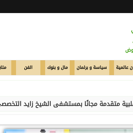
عوض
 عالمية
سياسة و برلمان
مال و بنوك
الفن
متاب