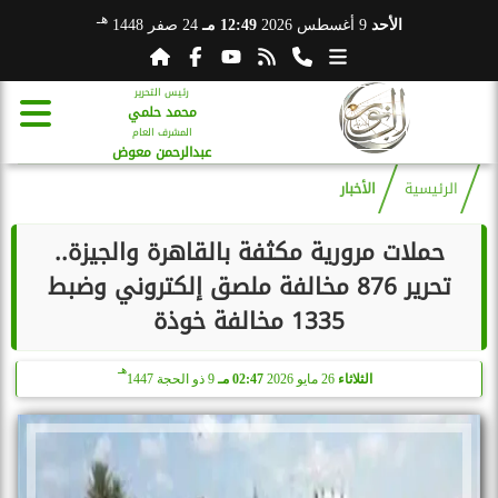
هـ
الأحد
9 أغسطس 2026
12:49 مـ
24 صفر 1448
رئيس التحرير
محمد حلمي
المشرف العام
عبدالرحمن معوض
الرئيسية
الأخبار
حملات مرورية مكثفة بالقاهرة والجيزة..
تحرير 876 مخالفة ملصق إلكتروني وضبط
1335 مخالفة خوذة
هـ
الثلاثاء
26 مايو 2026
02:47 مـ
9 ذو الحجة 1447