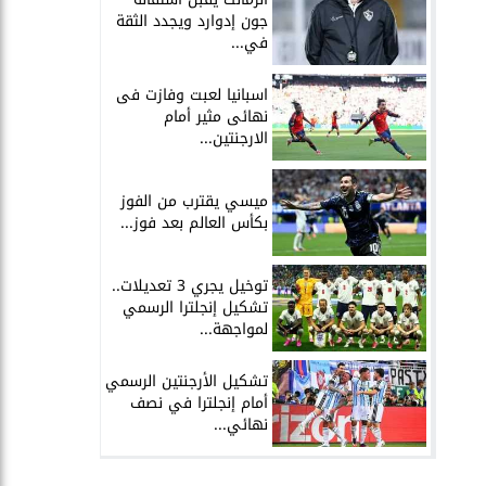
جون إدوارد ويجدد الثقة
في...
اسبانيا لعبت وفازت فى
نهائى مثير أمام
الارجنتين...
ميسي يقترب من الفوز
بكأس العالم بعد فوز...
توخيل يجري 3 تعديلات..
تشكيل إنجلترا الرسمي
لمواجهة...
تشكيل الأرجنتين الرسمي
أمام إنجلترا في نصف
نهائي...