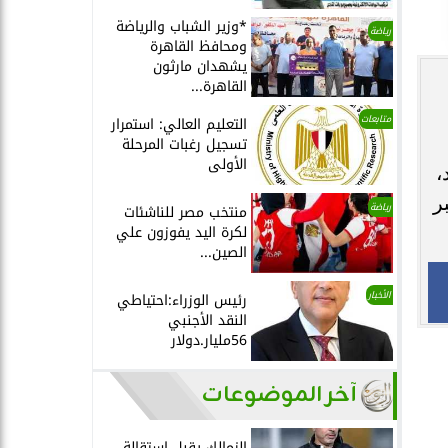
*وزير الشباب والرياضة
رياضة
ومحافظ القاهرة
يشهدان مارثون
القاهرة...
متابعات
التعليم العالي: استمرار
تسجيل رغبات المرحلة
الأولى
،
ر
رياضة
منتخب مصر للناشئات
لكرة اليد يفوزون علي
الصين...
الأخبار
رئيس الوزراء:احتياطي
النقد الأجنبي
56مليار.دولار
آخر الموضوعات
الزمالك يقبل استقالة