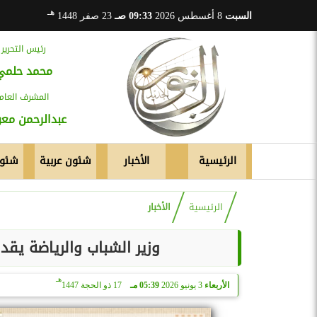
هـ
السبت
8 أغسطس 2026
09:33 صـ
23 صفر 1448
رئيس التحرير
محمد حلمي
المشرف العام
عبدالرحمن م
الرئيسية
الأخبار
شئون عربية
شئون
الرئيسية
الأخبار
وزير الشباب والرياضة يقد
هـ
الأربعاء
3 يونيو 2026
05:39 مـ
17 ذو الحجة 1447