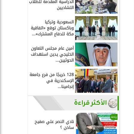
الدراسية المقدمة للطلاب
التشاديين
السعودية وتركيا
وباكستان توقع «اتفاقية
مكة للدفاع المشترك»...
أمين عام مجلس التعاون
الخليجي يدين استهداف
الحوثيين...
128 خريجًا من فرع جامعة
الإسكندرية في
إنجامينا...
الأكثر قراءة
رياضة
نادي النصر علي صفيح
ساخن ؟