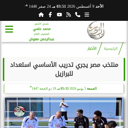
هـ
الأحد
9 أغسطس 2026
03:51 مـ
24 صفر 1448
رئيس التحرير
محمد حلمي
المشرف العام
عبدالرحمن معوض
الرئيسية
الأخبار
منتخب مصر يجري تدريب الأساسي استعداد
للبرازيل
هـ
الجمعة
5 يونيو 2026
05:33 مـ
19 ذو الحجة 1447