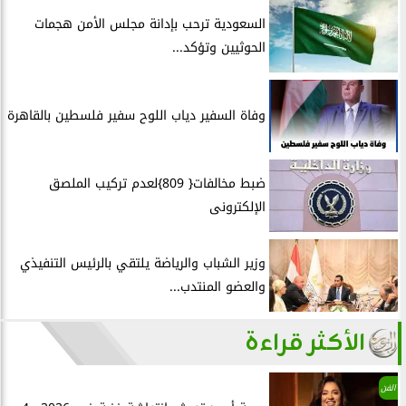
السعودية ترحب بإدانة مجلس الأمن هجمات
الحوثيين وتؤكد...
وفاة السفير دياب اللوح سفير فلسطين بالقاهرة
ضبط مخالفات{ 809}لعدم تركيب الملصق
الإلكترونى
وزير الشباب والرياضة يلتقي بالرئيس التنفيذي
والعضو المنتدب...
الأكثر قراءة
الفن