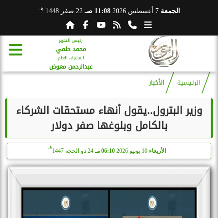
هـ
الجمعة
7 أغسطس 2026
11:08 صـ
22 صفر 1448
رئيس التحرير
محمد حلمي
المشرف العام
عبدالرحمن معوض
الرئيسية
الأخبار
وزير البترول..يقول أنهاء مستحقات الشركاء
بالكامل وبلوغها صفر دولار
هـ
الأربعاء
10 يونيو 2026
06:10 مـ
24 ذو الحجة 1447