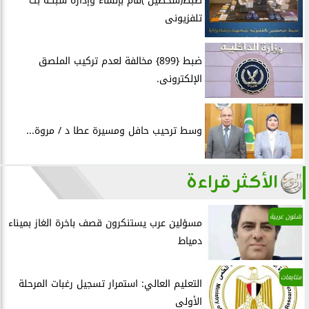
ضبط(شخصين )قام بإنشاء وإدارة شبكة بث
تلفزيونى
ضبط {899} مخالفة لعدم تركيب الملصق
الإلكترونى.
وسط ترحيب حافل ومسيرة عطا د / مروة...
الأكثر قراءة
شئون عربية
مسؤلين عرب يستنكرون قصف باخرة الغاز بميناء
دمياط
متابعات
التعليم العالي: استمرار تسجيل رغبات المرحلة
الأولى