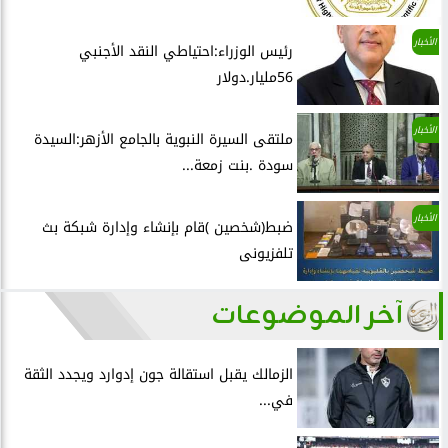
الأخبار
رئيس الوزراء:احتياطي النقد الأجنبي
56مليار.دولار
الأخبار
ملتقى السيرة النبوية بالجامع الأزهر:السيدة
سودة .بنت زمعة...
الأخبار
ضبط(شخصين )قام بإنشاء وإدارة شبكة بث
تلفزيونى
آخر الموضوعات
الزمالك يقبل استقالة جون إدوارد ويجدد الثقة
في...