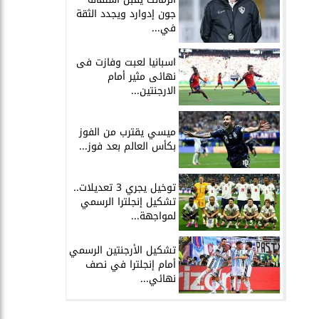
جون إدوارد ويجدد الثقة
في...
اسبانيا لعبت وفازت فى
نهائى مثير أمام
الارجنتين...
ميسي يقترب من الفوز
بكأس العالم بعد فوز...
توخيل يجري 3 تعديلات..
تشكيل إنجلترا الرسمي
لمواجهة...
تشكيل الأرجنتين الرسمي
أمام إنجلترا في نصف
نهائي...