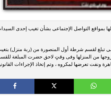
لها بمواقع التواصل الإجتماعى بشأن تغيب إحدى السيدا
ه بتاريخ 12 مايو المنقضى تبلغ لقسم شرطة أول المنصورة من (ربة منزل) بتغي
جها من المنزلها وفى وقتٍ لاحق حضرت المبلغة للقس
اهرة ونفت تعرضها لمكروه ، وتم إتخاذ الإجراءات القانوني