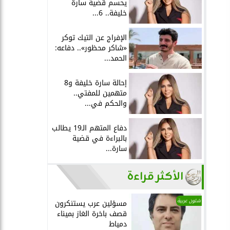
يحسم قضية سارة
خليفة.. 6...
الإفراج عن التيك توكر
«شاكر محظور».. دفاعه:
الحمد...
إحالة سارة خليفة و8
متهمين للمفتي..
والحكم في...
دفاع المتهم الـ19 يطالب
بالبراءة في قضية
سارة...
الأكثر قراءة
شئون عربية
مسؤلين عرب يستنكرون
قصف باخرة الغاز بميناء
دمياط