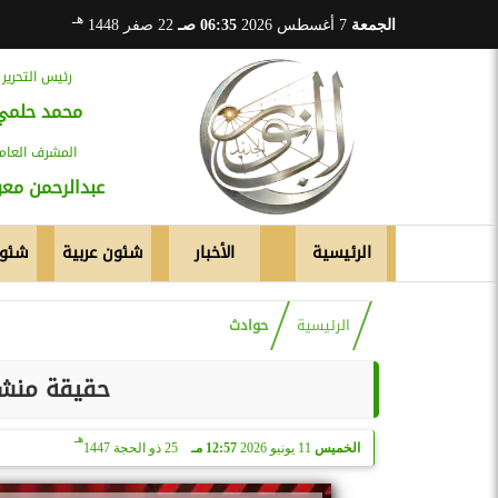
هـ
الجمعة
7 أغسطس 2026
06:35 صـ
22 صفر 1448
رئيس التحرير
محمد حلمي
المشرف العام
عبدالرحمن م
الرئيسية
الأخبار
شئون عربية
شئون
الرئيسية
حوادث
حقيقة منشور
هـ
الخميس
11 يونيو 2026
12:57 مـ
25 ذو الحجة 1447