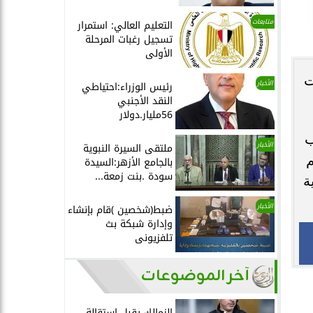
متابعات
التعليم العالي: استمرار
تسجيل رغبات المرحلة
الأولى
ت
الأخبار
رئيس الوزراء:احتياطي
النقد الأجنبي
56مليار.دولار
ب
الأخبار
ملتقى السيرة النبوية
م
بالجامع الأزهر:السيدة
سودة .بنت زمعة...
ة
الأخبار
ضبط(شخصين )قام بإنشاء
وإدارة شبكة بث
تلفزيونى
آخر الموضوعات
الزمالك يقبل استقالة