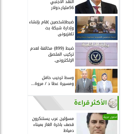
النقد الأجنبي
56مليار.دولار
ضبط(شخصين )قام بإنشاء
وإدارة شبكة بث
تلفزيونى
ضبط {899} مخالفة لعدم
تركيب الملصق
الإلكترونى.
وسط ترحيب حافل
ومسيرة عطا د / مروة...
الأكثر قراءة
شئون عربية
مسؤلين عرب يستنكرون
قصف باخرة الغاز بميناء
دمياط