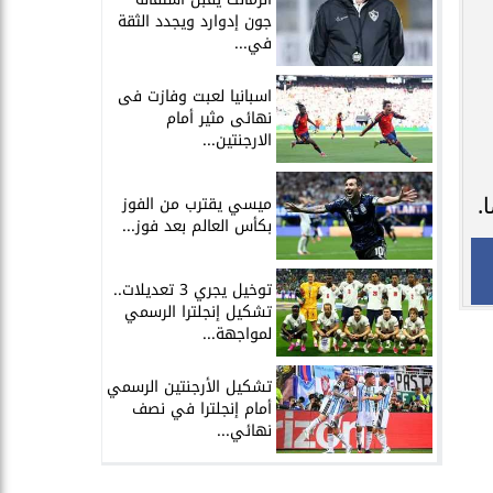
جون إدوارد ويجدد الثقة
في...
اسبانيا لعبت وفازت فى
نهائى مثير أمام
الارجنتين...
ميسي يقترب من الفوز
.
بكأس العالم بعد فوز...
توخيل يجري 3 تعديلات..
تشكيل إنجلترا الرسمي
لمواجهة...
تشكيل الأرجنتين الرسمي
أمام إنجلترا في نصف
نهائي...