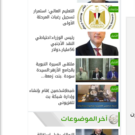
متابعات
التعليم العالي: استمرار
تسجيل رغبات المرحلة
الأولى
الأخبار
رئيس الوزراء:احتياطي
النقد الأجنبي
56مليار.دولار
الأخبار
ملتقى السيرة النبوية
بالجامع الأزهر:السيدة
سودة .بنت زمعة...
الأخبار
ضبط(شخصين )قام بإنشاء
وإدارة شبكة بث
تلفزيونى
ن
آخر الموضوعات
الزمالك يقبل استقالة