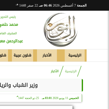
هـ
الجمعة
7 أغسطس 2026
06:46 صـ
22 صفر 1448
رئيس التحرير
محمد حلمي
المشرف العام
عبدالرحمن م
الرئيسية
الأخبار
شئون عربية
شئون
الرئيسية
الأخبار
وزير الشباب والر
هـ
الخميس
11 يونيو 2026
03:01 مـ
25 ذو الحجة 1447