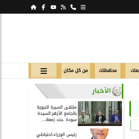
عات
محافظات
من كل مكان
الأخبار
ملتقى السيرة النبوية
بالجامع الأزهر:السيدة
سودة .بنت زمعة...
رئيس الوزراء:احتياطي