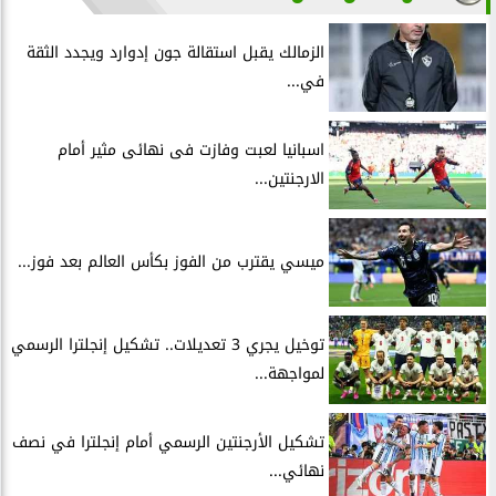
الزمالك يقبل استقالة جون إدوارد ويجدد الثقة
في...
اسبانيا لعبت وفازت فى نهائى مثير أمام
الارجنتين...
ميسي يقترب من الفوز بكأس العالم بعد فوز...
توخيل يجري 3 تعديلات.. تشكيل إنجلترا الرسمي
لمواجهة...
تشكيل الأرجنتين الرسمي أمام إنجلترا في نصف
نهائي...