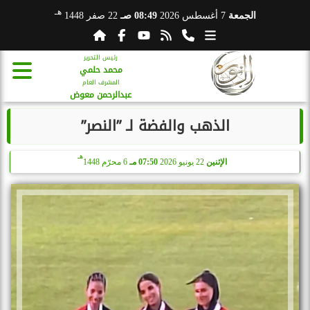
هـ
الجمعة
7 أغسطس 2026
08:49 صـ
22 صفر 1448
رئيس التحرير
محمد حلمي
المشرف العام
عبدالرحمن معوض
الذهب والفضة لـ ”النصر”
هـ
الإثنين
22 يونيو 2026
07:50 مـ
6 محرّم 1448