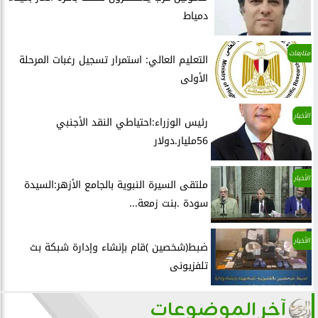
دمياط
متابعات
التعليم العالي: استمرار تسجيل رغبات المرحلة
الأولى
الأخبار
رئيس الوزراء:احتياطي النقد الأجنبي
56مليار.دولار
الأخبار
ملتقى السيرة النبوية بالجامع الأزهر:السيدة
سودة .بنت زمعة...
الأخبار
ضبط(شخصين )قام بإنشاء وإدارة شبكة بث
تلفزيونى
آخر الموضوعات