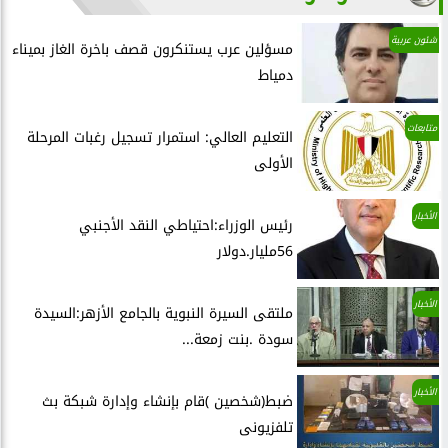
شئون عربية
مسؤلين عرب يستنكرون قصف باخرة الغاز بميناء
دمياط
متابعات
التعليم العالي: استمرار تسجيل رغبات المرحلة
الأولى
الأخبار
رئيس الوزراء:احتياطي النقد الأجنبي
56مليار.دولار
الأخبار
ملتقى السيرة النبوية بالجامع الأزهر:السيدة
سودة .بنت زمعة...
الأخبار
ضبط(شخصين )قام بإنشاء وإدارة شبكة بث
تلفزيونى