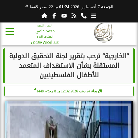
هـ
الجمعة
7 أغسطس 2026
01:24 مـ
22 صفر 1448
رئيس التحرير
محمد حلمي
المشرف العام
عبدالرحمن معوض
”الخارجية” ترحب بتقرير لجنة التحقيق الدولية
المستقلة بشأن الاستهداف المتعمد
للأطفال الفلسطينيين
هـ
الأربعاء
24 يونيو 2026
12:32 مـ
8 محرّم 1448