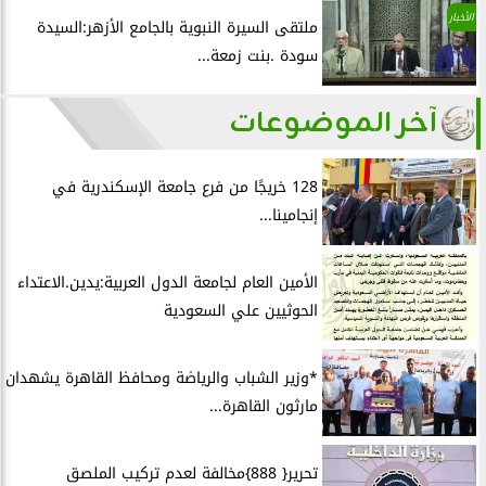
الأخبار
ملتقى السيرة النبوية بالجامع الأزهر:السيدة
سودة .بنت زمعة...
آخر الموضوعات
128 خريجًا من فرع جامعة الإسكندرية في
إنجامينا...
الأمين العام لجامعة الدول العربية:يدين.الاعتداء
الحوثيين علي السعودية
*وزير الشباب والرياضة ومحافظ القاهرة يشهدان
مارثون القاهرة...
تحرير{ 888}مخالفة لعدم تركيب الملصق