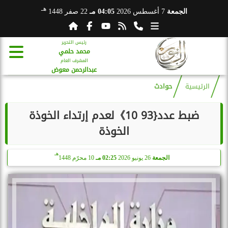
هـ
الجمعة
7 أغسطس 2026
04:05 مـ
22 صفر 1448
رئيس التحرير
محمد حلمي
المشرف العام
عبدالرحمن معوض
الرئيسية
حوادث
ضبط عدد{93 10》لعدم إرتداء الخوذة
الخوذة
هـ
الجمعة
26 يونيو 2026
02:25 مـ
10 محرّم 1448