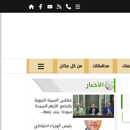
عات
محافظات
من كل مكان
الأخبار
ملتقى السيرة النبوية
بالجامع الأزهر:السيدة
سودة .بنت زمعة...
رئيس الوزراء:احتياطي