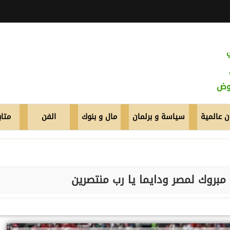
عوض
 عالمية
سياسة و برلمان
مال و بنوك
الفن
متاب
 مبروك لمصر ودايما يا رب منتصرين