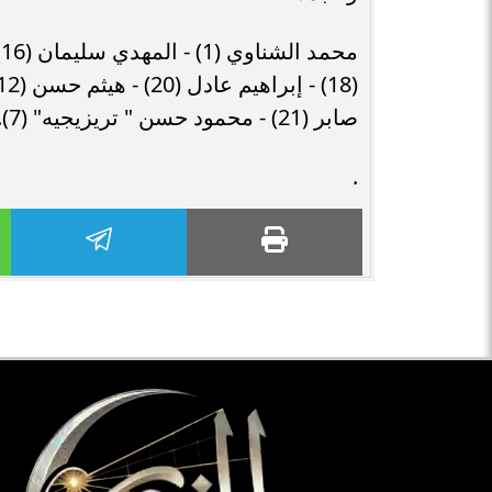
صابر (21) - محمود حسن " تريزيجيه" (7). سجلتم أسمائكم بحروف من نوروصولكم إلي دور 16
.