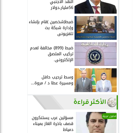
النقد الأجنبي
56مليار.دولار
ضبط(شخصين )قام بإنشاء
وإدارة شبكة بث
تلفزيونى
ضبط {899} مخالفة لعدم
تركيب الملصق
الإلكترونى.
وسط ترحيب حافل
ومسيرة عطا د / مروة...
الأكثر قراءة
شئون عربية
مسؤلين عرب يستنكرون
قصف باخرة الغاز بميناء
دمياط