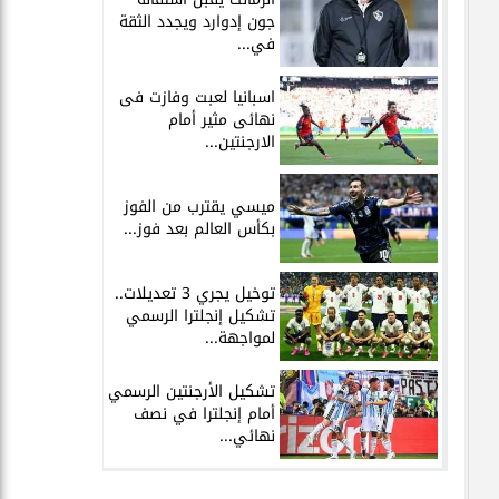
جون إدوارد ويجدد الثقة
في...
اسبانيا لعبت وفازت فى
نهائى مثير أمام
الارجنتين...
ميسي يقترب من الفوز
بكأس العالم بعد فوز...
توخيل يجري 3 تعديلات..
تشكيل إنجلترا الرسمي
لمواجهة...
تشكيل الأرجنتين الرسمي
أمام إنجلترا في نصف
نهائي...