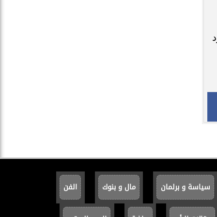
(9) – محمود
سياسة و برلمان
مال و بنوك
الفن