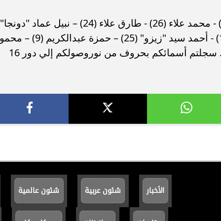
محمد الشناوي (1) - المهدي سليمان (16) - محمد علاء (26) - طارق علاء (24) – نبيل عماد "دونجا"
(18) - إبراهيم عادل (20) - هيثم حسن (12) - أحمد سيد "زيزو" (25) – حمزة عبدالكريم 
الأخبار
شئون عربية
شئون عالمية