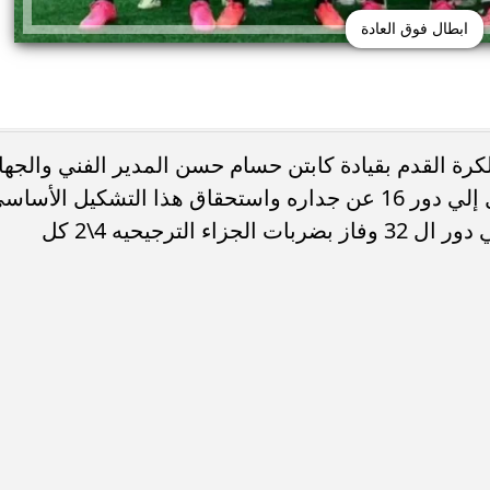
ابطال فوق العادة
رة القدم بقيادة كابتن حسام حسن المدير الفني والجها
الفني لمنتخب مصر يدخل التاريخ ووصول إلي دور 16 عن جداره واستحقاق هذا التشكيل الأسا
الذي بدأ المباراة أمام منتخب أستراليا في دور ال 32 وفاز بضربات الجزاء الترجيحيه 4\2 كل