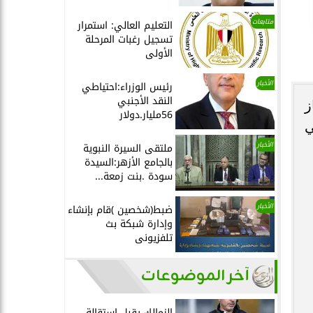
متابعات
التعليم العالي: استمرار
تسجيل رغبات المرحلة
الأولى
الأخبار
رئيس الوزراء:احتياطي
النقد الأجنبي
ز
56مليار.دولار
سي
الأخبار
ملتقى السيرة النبوية
بالجامع الأزهر:السيدة
سودة .بنت زمعة...
الأخبار
ضبط(شخصين )قام بإنشاء
وإدارة شبكة بث
تلفزيونى
آخر الموضوعات
الزمالك يقبل استقالة