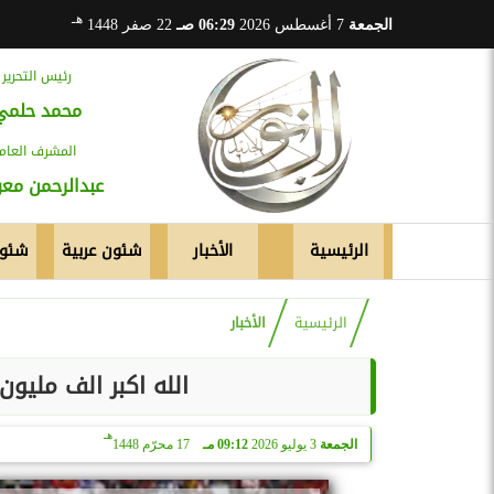
هـ
الجمعة
7 أغسطس 2026
06:29 صـ
22 صفر 1448
رئيس التحرير
محمد حلمي
المشرف العام
عبدالرحمن م
الرئيسية
الأخبار
شئون عربية
شئون
الرئيسية
الأخبار
الله اكبر الف مليون
هـ
الجمعة
3 يوليو 2026
09:12 مـ
17 محرّم 1448