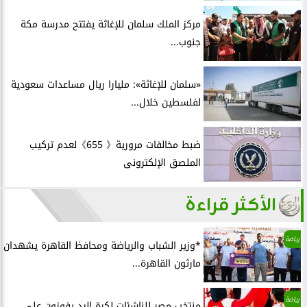
مركز الملك سلمان للإغاثة يفتتح مدرسة مكة
جنوب...
«سلمان للإغاثة»: مليارا ريال مساعدات سعودية
لفلسطين خلال...
ضبط مخالفات مرورية《 655》لعدم تركيب
الملصق الإلكترونى
الأكثر قراءة
رياضة
*وزير الشباب والرياضة ومحافظ القاهرة يشهدان
مارثون القاهرة...
رياضة
منتخب مصر للناشئات لكرة اليد يفوزون علي