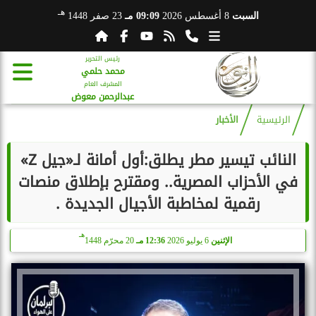
هـ
السبت
8 أغسطس 2026
09:09 مـ
23 صفر 1448
رئيس التحرير
محمد حلمي
المشرف العام
عبدالرحمن معوض
الرئيسية
الأخبار
النائب تيسير مطر يطلق:أول أمانة لـ«جيل Z»
في الأحزاب المصرية.. ومقترح بإطلاق منصات
رقمية لمخاطبة الأجيال الجديدة .
هـ
الإثنين
6 يوليو 2026
12:36 مـ
20 محرّم 1448