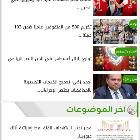
الصين...
رياضة
تكريم 500 من المتفوقين علميًا ضمن 193
هيئة...
الأسرة والمجتمع
توابع زلزال أغسطس في نادى النصر الرياضي
مال و بنوك
أحمد زكي: تجميع الخدمات التصديرية
بالمحافظات يختصر الإجراءات...
آخر الموضوعات
مصر تدين استهداف ناقلة نفط إماراتية أثناء
عبورها...