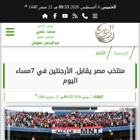
هـ
الخميس
6 أغسطس 2026
09:53 مـ
21 صفر 1448
رئيس التحرير
محمد حلمي
المشرف العام
عبدالرحمن معوض
الرئيسية
الأخبار
منتخب مصر يقابل. الأرجنتين في 7مساء
اليوم
هـ
الثلاثاء
7 يوليو 2026
01:53 مـ
21 محرّم 1448