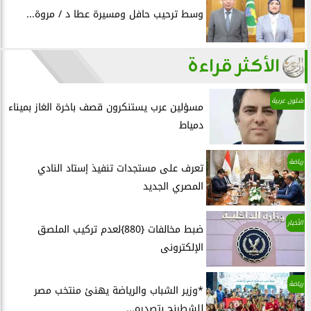
وسط ترحيب حافل ومسيرة عطا د / مروة...
الأكثر قراءة
شئون عربية
مسؤلين عرب يستنكرون قصف باخرة الغاز بميناء
دمياط
رياضة
تعرف على مستجدات تنفيذ إستاد النادي
المصري الجديد
الأخبار
ضبط مخالفات {880}لعدم تركيب الملصق
الإلكترونى
رياضة
*وزير الشباب والرياضة يهنئ منتخب مصر
للشطرنج بتصدره...