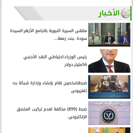
الأخبار
ملتقى السيرة النبوية بالجامع الأزهر:السيدة
سودة .بنت زمعة...
رئيس الوزراء:احتياطي النقد الأجنبي
56مليار.دولار
ضبط(شخصين )قام بإنشاء وإدارة شبكة بث
تلفزيونى
ضبط {899} مخالفة لعدم تركيب الملصق
الإلكترونى.