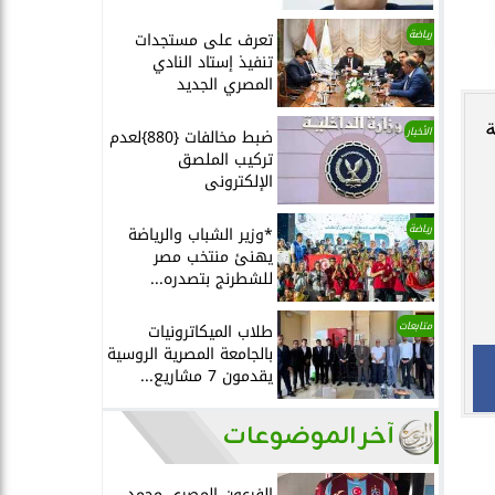
رياضة
تعرف على مستجدات
تنفيذ إستاد النادي
المصري الجديد
ة
الأخبار
ضبط مخالفات {880}لعدم
تركيب الملصق
الإلكترونى
رياضة
*وزير الشباب والرياضة
يهنئ منتخب مصر
للشطرنج بتصدره...
متابعات
طلاب الميكاترونيات
بالجامعة المصرية الروسية
يقدمون 7 مشاريع...
آخر الموضوعات
الفرعون المصري محمد