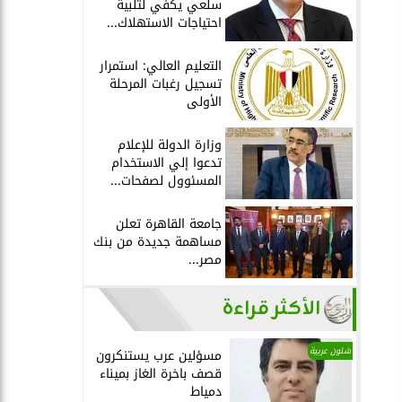
سلعي يكفي لتلبية
احتياجات الاستهلاك...
التعليم العالي: استمرار
تسجيل رغبات المرحلة
الأولى
وزارة الدولة للإعلام
تدعوا إلي الاستخدام
المسئوول لصفحات...
جامعة القاهرة تعلن
مساهمة جديدة من بنك
مصر...
الأكثر قراءة
شئون عربية
مسؤلين عرب يستنكرون
قصف باخرة الغاز بميناء
دمياط