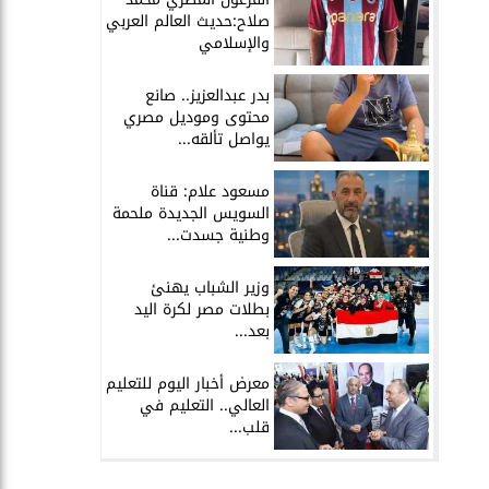
صلاح:حديث العالم العربي
والإسلامي
بدر عبدالعزيز.. صانع
محتوى وموديل مصري
يواصل تألقه...
مسعود علام: قناة
السويس الجديدة ملحمة
وطنية جسدت...
وزير الشباب يهنئ
بطلات مصر لكرة اليد
بعد...
معرض أخبار اليوم للتعليم
العالي.. التعليم في
قلب...