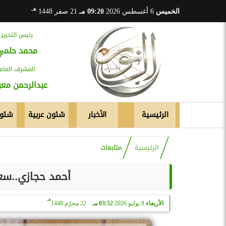
هـ
الخميس
6 أغسطس 2026
09:20 مـ
21 صفر 1448
رئيس التحرير
محمد حلمي
المشرف العام
عبدالرحمن م
الرئيسية
الأخبار
شئون عربية
شئون
الرئيسية
متابعات
أحمد حجازي..سعي
هـ
الأربعاء
8 يوليو 2026
03:52 مـ
22 محرّم 1448