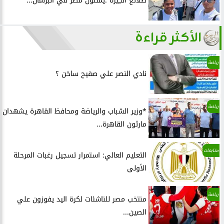
طلائع الجيزة :يمثلون مصر في البرلمان...
الأكثر قراءة
رياضة
نادي النصر علي صفيح ساخن ؟
رياضة
*وزير الشباب والرياضة ومحافظ القاهرة يشهدان
مارثون القاهرة...
متابعات
التعليم العالي: استمرار تسجيل رغبات المرحلة
الأولى
رياضة
منتخب مصر للناشئات لكرة اليد يفوزون علي
الصين...