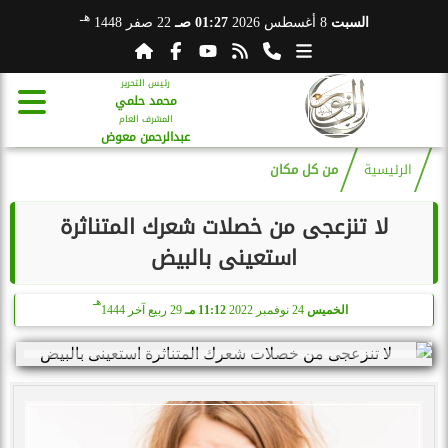
هـ
السبت
8 أغسطس 2026
01:27 صـ
22 صفر 1448
رئيس التحرير
محمد حلمي
المشرف العام
عبدالرحمن معوض
الرئيسية
من كل مكان
لا تنزعجى من خصلات شعرك المتناثرة
استعينى بالبيض
هـ
الخميس
24 نوفمبر 2022
11:12 مـ
29 ربيع آخر 1444