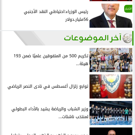
الأخبار
رئيس الوزراء:احتياطي النقد الأجنبي
56مليار.دولار
آخر الموضوعات
تكريم 500 من المتفوقين علميًا ضمن 193
هيئة...
توابع زلزال أغسطس في نادى النصر الرياضي
وزير الشباب والرياضة يشيد بالأداء البطولي
لمنتخب ناشئات...