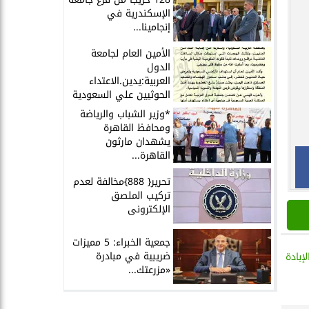
الإسكندرية في
إنجامينا...
الأمين العام لجامعة
الدول
العربية:يدين.الاعتداء
الحوثيين علي السعودية
*وزير الشباب والرياضة
ومحافظ القاهرة
يشهدان مارثون
القاهرة...
تحرير{ 888}مخالفة لعدم
تركيب الملصق
الإلكترونى
جمعية الخبراء: 5 مميزات
ضريبية في مبادرة
إبادة
«مزرعتك...