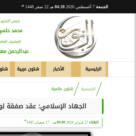
هـ
الجمعة
7 أغسطس 2026
04:28 مـ
22 صفر 1448
رئيس التحرير
محمد حلمي
المشرف العام
عبدالرحمن م
الرئيسية
الأخبار
شئون عربية
شئون
الرئيسية
شئون عالمية
الجهاد الإسلامي: عقد صفقة لوق
هـ
الثلاثاء
27 فبراير 2024
09:09 مـ
17 شعبان 1445