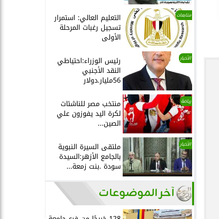
متابعات
التعليم العالي: استمرار
تسجيل رغبات المرحلة
الأولى
الأخبار
رئيس الوزراء:احتياطي
النقد الأجنبي
56مليار.دولار
رياضة
منتخب مصر للناشئات
لكرة اليد يفوزون علي
الصين...
الأخبار
ملتقى السيرة النبوية
بالجامع الأزهر:السيدة
سودة .بنت زمعة...
آخر الموضوعات
128 خريجًا من فرع جامعة