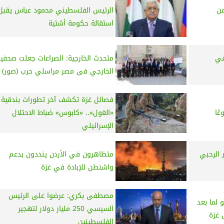
من
الرئيس الفلسطيني محمود عباس يقبل
استقالة حكومة أشتية
في
متحدث الخارجية: الصراعات جعلت صحفي
الخارجي فى مصر مراسلي حرب (صور)
فصائل غزة تكشف آخر تطورات بندقية
ًا
«الغول».. «كابوس» ضباط الاحتلال
الإسرائيلي
 الرحبي
متظاهرون في الأردن ينددون بدعم
واشنطن للإبادة في غزة
مصطفى بكري: عرضوا على الرئيس
 لما بعد
السيسي 250 مليار دولار لتهجير
 غزة
الفلسطينين