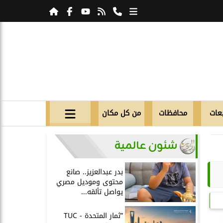
عات
محافظات
من كل مكان
شئون عالمية
بدر عبدالعزيز.. صانع
محتوى وموديل مصري
يواصل تألقه...
”ثمار المتحدة - TUC