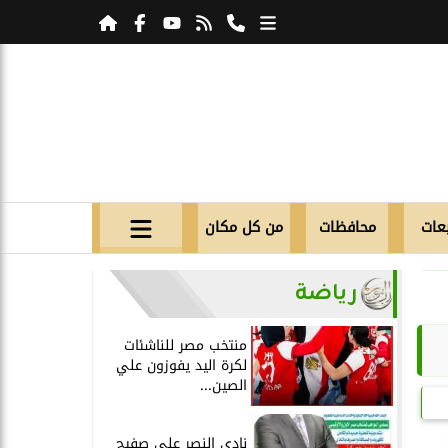
عات
محافظات
من كل مكان
رياضة
منتخب مصر للناشئات
لكرة اليد يفوزون علي
الصين...
نادي النصر علي صفيح