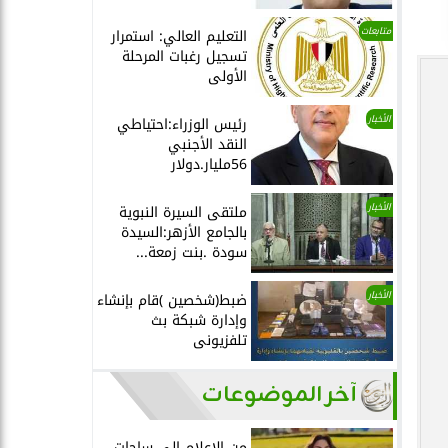
متابعات
التعليم العالي: استمرار
تسجيل رغبات المرحلة
الأولى
الأخبار
رئيس الوزراء:احتياطي
النقد الأجنبي
56مليار.دولار
الأخبار
ملتقى السيرة النبوية
بالجامع الأزهر:السيدة
سودة .بنت زمعة...
الأخبار
ضبط(شخصين )قام بإنشاء
وإدارة شبكة بث
تلفزيونى
آخر الموضوعات
من الإعلام إلى ساحات