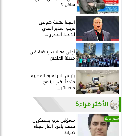
ساخن ؟
الفيفا تهنئة شوقي
غريب المدير الفني
للاتحاد المصري...
أولى فعاليات رياضية في
مدينة العلمين
رئيس البارالمبية المصرية
متحدثًا في برنامج
ماجستير...
الأكثر قراءة
شئون عربية
مسؤلين عرب يستنكرون
قصف باخرة الغاز بميناء
دمياط