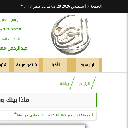
هـ
الجمعة
7 أغسطس 2026
02:20 مـ
22 صفر 1448
رئيس التحرير
محمد حلمي
المشرف العام
عبدالرحمن م
الرئيسية
الأخبار
شئون عربية
شئون
الرئيسية
رياضة
ماذا بينك و
هـ
الجمعة
13 ديسمبر 2024
02:30 مـ
11 جمادى آخر 1446