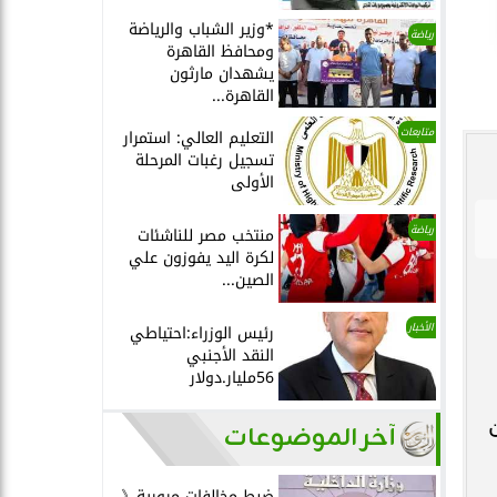
*وزير الشباب والرياضة
رياضة
ومحافظ القاهرة
يشهدان مارثون
القاهرة...
متابعات
التعليم العالي: استمرار
تسجيل رغبات المرحلة
الأولى
رياضة
منتخب مصر للناشئات
لكرة اليد يفوزون علي
الصين...
الأخبار
رئيس الوزراء:احتياطي
النقد الأجنبي
56مليار.دولار
آخر الموضوعات
ضبط مخالفات مرورية《