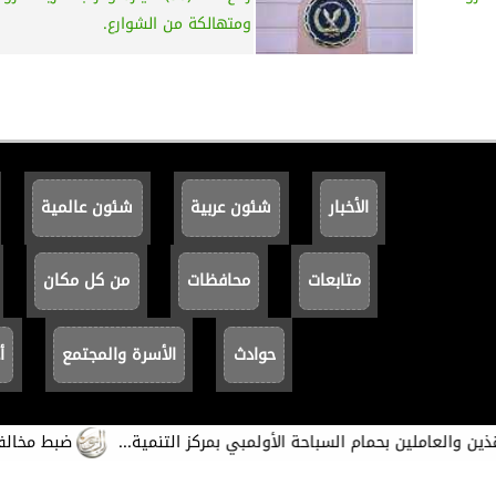
ومتهالكة من الشوارع.
الأخبار
شئون عربية
شئون عالمية
متابعات
محافظات
من كل مكان
حوادث
الأسرة والمجتمع
أ
لعاملين بحمام السباحة الأولمبي بمركز التنمية...
ضبط مخالفات مرورية《 655》لعدم تركيب الم
جميع الحقوق محفوظة ©