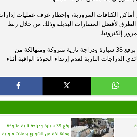
ر أماكن الكثافات المرورية، وإخطار غرف عمليات إدارات
الطرق لأفضل المسارات البديلة وذلك من خلال ربط
ور إلكترونيا.
وفي السياق ذاته.. قامت الأجهزة المعنية برفع 38 سيارة ودراجة نارية متروكة ومتهالكة من
 تحرير 465 مخالفة لقائدي الدراجات النارية لعدم إرتداء الخوذة الواقية أثناء
ة
رفع 38 سيارة ودراجة نارية متروكة
ومتهالكة من الشوارع بحملات مرورية