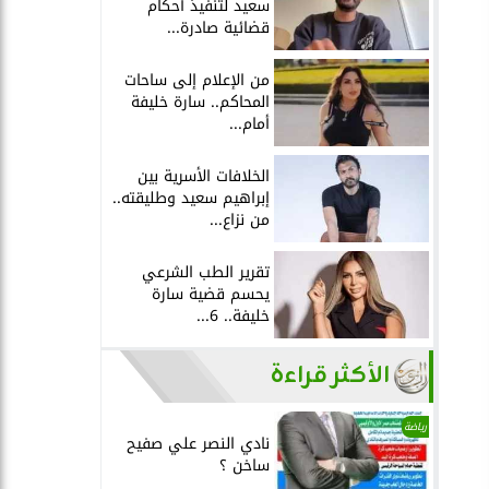
سعيد لتنفيذ أحكام
قضائية صادرة...
من الإعلام إلى ساحات
المحاكم.. سارة خليفة
أمام...
الخلافات الأسرية بين
إبراهيم سعيد وطليقته..
من نزاع...
تقرير الطب الشرعي
يحسم قضية سارة
خليفة.. 6...
الأكثر قراءة
رياضة
نادي النصر علي صفيح
ساخن ؟