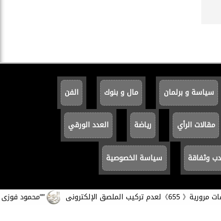
سياسة و برلمان
مال و بنوك
الفن
مقالات الرأي
رياضة
العدد الورقي
دب وثفاقة
سياسة الخصوصية
لصق الإلكترونى
””محمود فوزى ”.. مارا