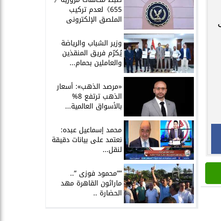
655》لعدم تركيب
الملصق الإلكترونى
وزير الشباب والرياضة
يُكرّم فريق المنقذين
والعاملين بحمام...
«مرصد الذهب»: أسعار
الذهب ترتفع 8%
بالأسواق العالمية...
محمد إسماعيل عبده:
نعتمد على بيانات دقيقة
لنقل...
””محمود فوزى ”..
ماراثون القاهرة مهد
الحضارة ..