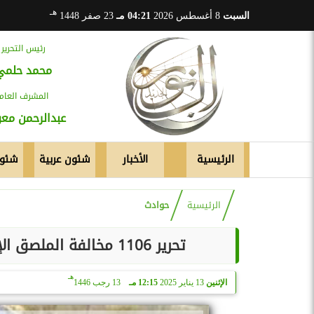
هـ
السبت
8 أغسطس 2026
04:21 مـ
23 صفر 1448
رئيس التحرير
محمد حلمي
المشرف العام
عبدالرحمن م
الرئيسية
الأخبار
شئون عربية
شئون
الرئيسية
حوادث
تحرير 1106 مخالفة الملصق الإلكترونى ورفع 38 سيارة ودراجة نارية متروكة
هـ
الإثنين
13 يناير 2025
12:15 مـ
13 رجب 1446