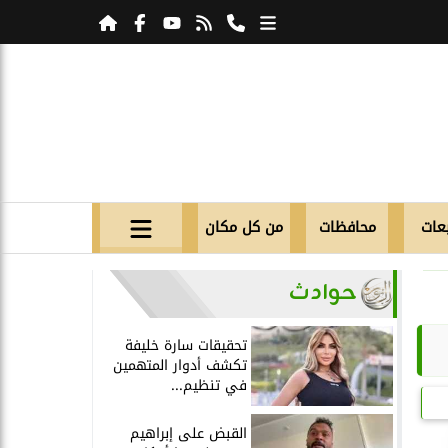
عات
محافظات
من كل مكان
حوادث
تحقيقات سارة خليفة
تكشف أدوار المتهمين
في تنظيم...
القبض على إبراهيم