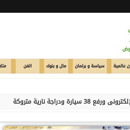
عوض
 عالمية
سياسة و برلمان
مال و بنوك
الفن
متاب