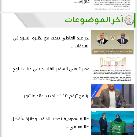
عبورها...
آخر الموضوعات
بدر عبد العاطي يبحث مع نظيره السوداني
العلاقات...
مصر تنعيى.السفير الفلسطيني دياب اللوح
برنامج ”رقم 10 ” : تمديد عقد عاشور...
طالبة سعودية تحصد الذهب وجائزة «أفضل
طالبة» في...