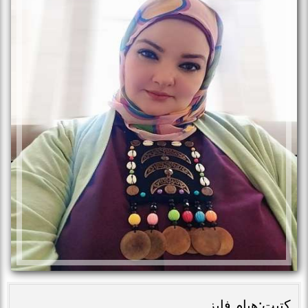
كتبت:هيام فايز