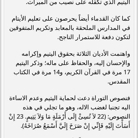
اليتيم الذي تكفُله على نصيب من الميراث.
كما كان القدماء أيضاً يحرصون على تعليم الأيتام
في المدارس الملحقة بالمعابد وتكريم المتفوقين
لتكون دفعة للاستمرار الناجح.
واهتمت الأديان الثلاثة بحقوق اليتيم وإكرامه
والإحسان إليه، والحفاظ على ماله؛ وذكر اليتيم
17 مرة في القرآن الكريم، و14 مرة في الكتاب
المقدس.
فنصوص التوراة دعت لحماية اليتيم وعدم الاساءة
اليه تجنبا لغضب الاله، وهو ما تجلي في هذه
النصوص: (22 لاَ تُسِئْ إِلَى أَرْمَلَةٍ مَا وَلاَ يَتِيمٍ. 23 إِنْ
أَسَأْتَ إِلَيْهِ فَإِنِّي إِنْ صَرَخَ إِلَيَّ أَسْمَعُ صُرَاخَهُ).