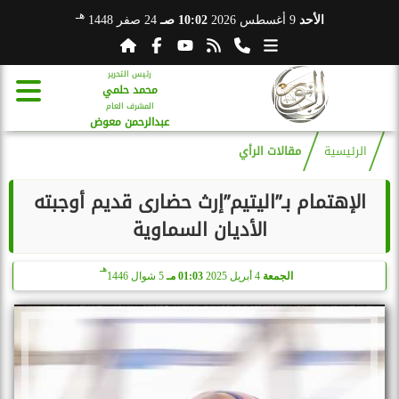
هـ
الأحد
9 أغسطس 2026
10:02 صـ
24 صفر 1448
رئيس التحرير
محمد حلمي
المشرف العام
عبدالرحمن معوض
الرئيسية
مقالات الرأي
الإهتمام بـ”اليتيم”إرث حضارى قديم أوجبته
الأديان السماوية
هـ
الجمعة
4 أبريل 2025
01:03 مـ
5 شوال 1446