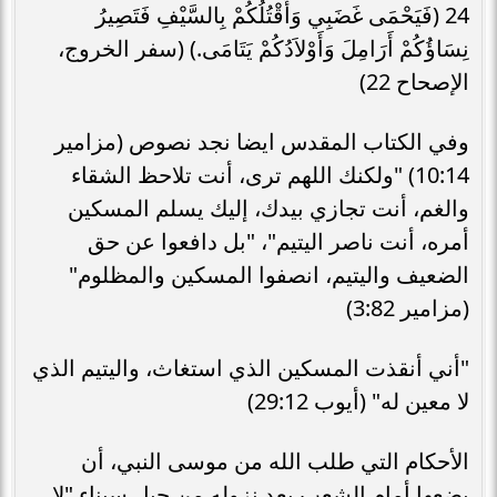
24 (فَيَحْمَى غَضَبِي وَأَقْتُلُكُمْ بِالسَّيْفِ فَتَصِيرُ
نِسَاؤُكُمْ أَرَامِلَ وَأَوْلاَدُكُمْ يَتَامَى.) (سفر الخروج،
الإصحاح 22)
وفي الكتاب المقدس ايضا نجد نصوص (مزامير
10:14) "ولكنك اللهم ترى، أنت تلاحظ الشقاء
والغم، أنت تجازي بيدك، إليك يسلم المسكين
أمره، أنت ناصر اليتيم"، "بل دافعوا عن حق
الضعيف واليتيم، انصفوا المسكين والمظلوم"
(مزامير 3:82)
"أني أنقذت المسكين الذي استغاث، واليتيم الذي
لا معين له" (أيوب 29:12)
الأحكام التي طلب الله من موسى النبي، أن
يضعها أمام الشعب بعد نزوله من جبل سيناء "لا