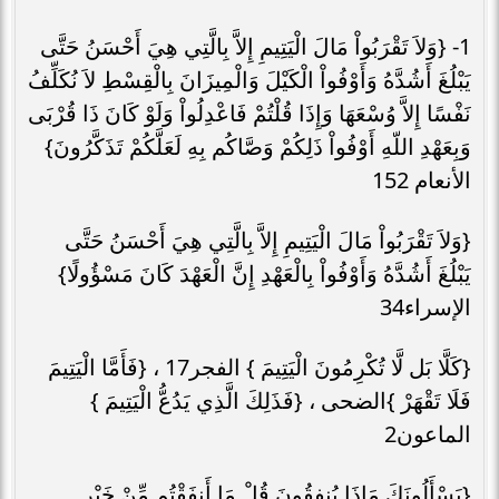
1- {وَلاَ تَقْرَبُواْ مَالَ الْيَتِيمِ إِلاَّ بِالَّتِي هِيَ أَحْسَنُ حَتَّى
يَبْلُغَ أَشُدَّهُ وَأَوْفُواْ الْكَيْلَ وَالْمِيزَانَ بِالْقِسْطِ لاَ نُكَلِّفُ
نَفْسًا إِلاَّ وُسْعَهَا وَإِذَا قُلْتُمْ فَاعْدِلُواْ وَلَوْ كَانَ ذَا قُرْبَى
وَبِعَهْدِ اللّهِ أَوْفُواْ ذَلِكُمْ وَصَّاكُم بِهِ لَعَلَّكُمْ تَذَكَّرُونَ}
الأنعام 152
{وَلاَ تَقْرَبُواْ مَالَ الْيَتِيمِ إِلاَّ بِالَّتِي هِيَ أَحْسَنُ حَتَّى
يَبْلُغَ أَشُدَّهُ وَأَوْفُواْ بِالْعَهْدِ إِنَّ الْعَهْدَ كَانَ مَسْؤُولًا}
الإسراء34
{كَلَّا بَل لَّا تُكْرِمُونَ الْيَتِيمَ } الفجر17 ، {فَأَمَّا الْيَتِيمَ
فَلَا تَقْهَرْ }الضحى ، {فَذَلِكَ الَّذِي يَدُعُّ الْيَتِيمَ }
الماعون2
{يَسْأَلُونَكَ مَاذَا يُنفِقُونَ قُلْ مَا أَنفَقْتُم مِّنْ خَيْرٍ