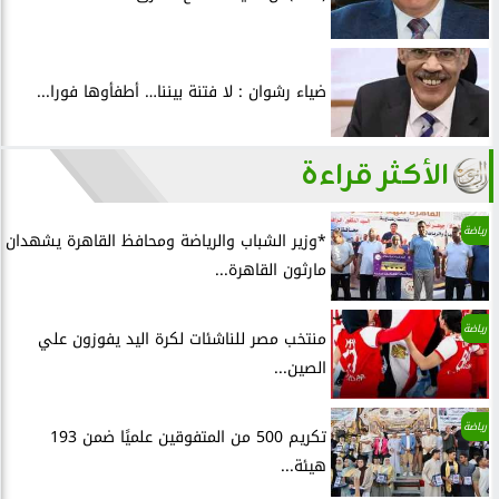
ضياء رشوان : لا فتنة بيننا… أطفأوها فورا...
الأكثر قراءة
رياضة
*وزير الشباب والرياضة ومحافظ القاهرة يشهدان
مارثون القاهرة...
رياضة
منتخب مصر للناشئات لكرة اليد يفوزون علي
الصين...
رياضة
تكريم 500 من المتفوقين علميًا ضمن 193
هيئة...