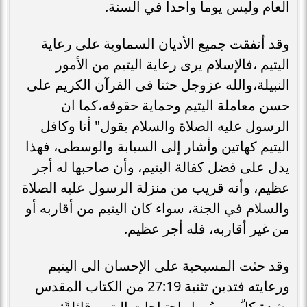
العام وليس يوما واحدا في السنة.
وقد أتفقت جميع الأديان السماوية على رعاية
اليتيم ،فالإسلام يرى رعاية اليتيم من الأمور
النبيلة،والله عزوجل حثنا فى القرآن الكريم على
حسن معاملة اليتيم وحماية حقوقه،كما ان
الرسول عليه الصلاة والسلام يقول" أنا وكافل
اليتيم كهاتين وأشار إلى السبابة والوسطى، فهذا
يدل على فضل كفالة اليتيم، وأن صاحبها له أجر
عظيم، وأنه قريب من منزلة الرسول عليه الصلاة
والسلام في الجنة، سواء كان اليتيم من أقاربه أو
من غير أقاربه، فله أجر عظيم.
وقد حثت المسيحية على الإحسان الى اليتيم
ورعايته فتدين تثنية 27:19 من الكتاب المقدس
بشدة كلّ من يُهمل احتياجات اليتيم، قائلةً: