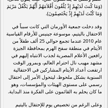
(وَمَا كُنتَ لَدَيْهِمْ إِذْ يُلْقُونَ أَقْلاَمَهُمْ أَيُّهُمْ يَكْفُلُ مَرْيَمَ
وَمَا كُنْتَ لَدَيْهِمْ إِذْ يَخْتَصِمُونَ).
وقد دخلت جمعية الأورمان التي كانت سبباً في
الاحتفال باليتيم، موسوعة جينيس للأرقام القياسية
عام 2010 عندما تجمع حوالي 25 ألف طفلاً من
الأيتام في منطقة سفح الهرم بمحافظة الجيزة
رافعين الأعلام المصرية لجذب الانتباه إليهم في
مشهد مهيب نال احترام العالم، وبمرور الوقت
ارتفعت أعداد الأيتام المشاركين في الاحتفالية
السنوية بشكل ملحوظ، ليتحول الأمر إلى احتفال
رسمي على مستوى الهيئات والمؤسسات، وهو
ما كان يحلم به القائمون على الفكرة منذ البداية.
وعلى الرغم من تخصيص يوم للإحتفال باليتيم