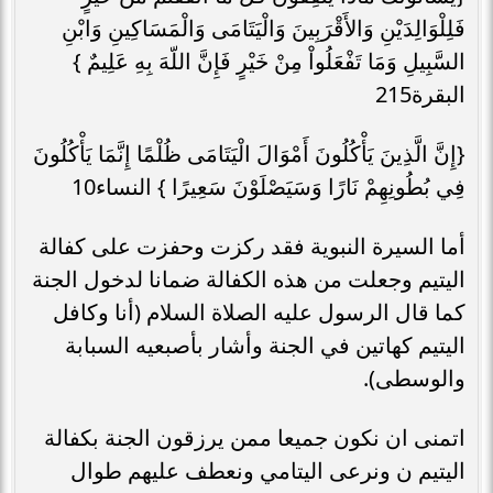
فَلِلْوَالِدَيْنِ وَالأَقْرَبِينَ وَالْيَتَامَى وَالْمَسَاكِينِ وَابْنِ
السَّبِيلِ وَمَا تَفْعَلُواْ مِنْ خَيْرٍ فَإِنَّ اللّهَ بِهِ عَلِيمٌ }
البقرة215
{إِنَّ الَّذِينَ يَأْكُلُونَ أَمْوَالَ الْيَتَامَى ظُلْمًا إِنَّمَا يَأْكُلُونَ
فِي بُطُونِهِمْ نَارًا وَسَيَصْلَوْنَ سَعِيرًا } النساء10
أما السيرة النبوية فقد ركزت وحفزت على كفالة
اليتيم وجعلت من هذه الكفالة ضمانا لدخول الجنة
كما قال الرسول عليه الصلاة السلام (أنا وكافل
اليتيم كهاتين في الجنة وأشار بأصبعيه السبابة
والوسطى).
اتمنى ان نكون جميعا ممن يرزقون الجنة بكفالة
اليتيم ن ونرعى اليتامي ونعطف عليهم طوال