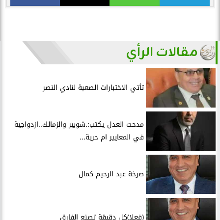
مقالات الرأي
تأتي الاختبارات الصعبة لنادي النصر
مدحت العدل يكتب:.شوبير والزمالك..ازدواجية
في المعايير ام حرية...
صرخة عبد الرحيم كمال
(فعلا)كل دقيقة تصنع الفارق