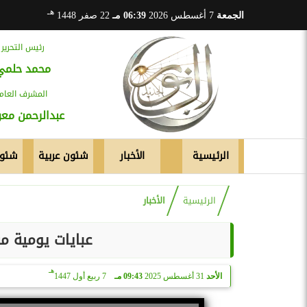
هـ
الجمعة
7 أغسطس 2026
06:39 مـ
22 صفر 1448
رئيس التحرير
محمد حلمي
المشرف العام
عبدالرحمن م
الرئيسية
الأخبار
شئون عربية
شئون
الرئيسية
الأخبار
عبايات يومية م
هـ
الأحد
31 أغسطس 2025
09:43 مـ
7 ربيع أول 1447