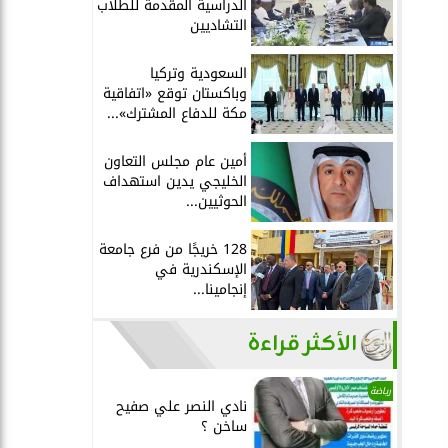
الدراسية المقدمة للطلاب
التشاديين
السعودية وتركيا
وباكستان توقع «اتفاقية
مكة للدفاع المشترك»...
أمين عام مجلس التعاون
الخليجي يدين استهداف
الحوثيين...
128 خريجًا من فرع جامعة
الإسكندرية في
إنجامينا...
الأكثر قراءة
رياضة
نادي النصر علي صفيح
ساخن ؟