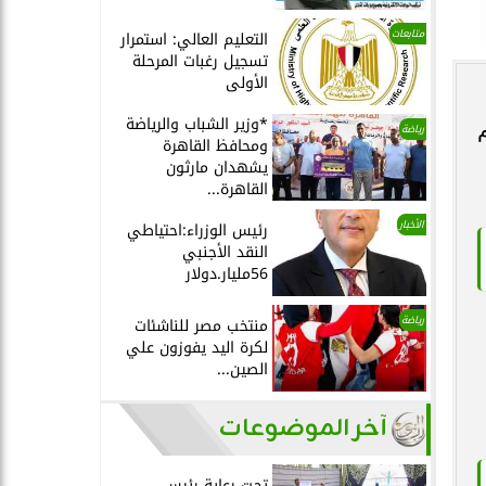
متابعات
التعليم العالي: استمرار
تسجيل رغبات المرحلة
الأولى
*وزير الشباب والرياضة
رياضة
ومحافظ القاهرة
يشهدان مارثون
القاهرة...
الأخبار
رئيس الوزراء:احتياطي
النقد الأجنبي
56مليار.دولار
رياضة
منتخب مصر للناشئات
لكرة اليد يفوزون علي
الصين...
آخر الموضوعات
تحت رعاية رئيس