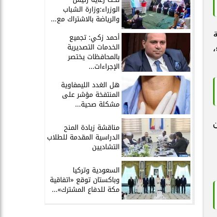
الوزراء:وزارة الشباب
والرياضة بالاشتراك مع...
أحمد زكي: تجميع
الخدمات التصديرية
،
بالمحافظات يختصر
الإجراءات...
هل الغدد الليمفاوية
المنتفخة مؤشر على
مشكلة صحية...
مناقشة زيادة المنح
الدراسية المقدمة للطلاب
التشاديين
السعودية وتركيا
وباكستان توقع «اتفاقية
مكة للدفاع المشترك»...