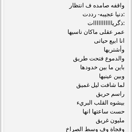
واقفه صامده ف انتظار
:دنيا عجيبه- رددت
:ذگريااااااااااات
عمر عقلى ماكان ناسيها
انا ابيع حياتى
وأشتريها
والدموع فتحت طريق
باين ما بين خدودها
وبين عينيها
لما شافت ليل غميق
راسم حريق
بيشوه القلب البريء
حست ساعتها انها
مليون غريق
وفجاة وف وسط الصراخ