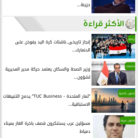
حزينة...
الأكثر قراءة
رياضة
إنجاز تاريخى..ناشئات كرة اليد يفوذن على
الدنمارك...
متابعات
وزير الصحة والسكان يعتمد حركة مدير المديرية
لشؤون...
شئون عالمية
”ثمار المتحدة - TUC Business” يدمج التنبيهات
الاستباقية...
شئون عربية
مسؤلين عرب يستنكرون قصف باخرة الغاز بميناء
دمياط