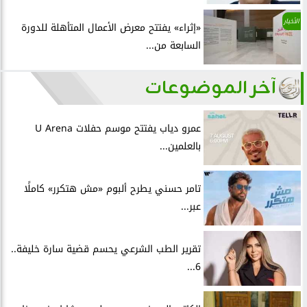
الأخبار
«إثراء» يفتتح معرض الأعمال المتأهلة للدورة
السابعة من...
آخر الموضوعات
عمرو دياب يفتتح موسم حفلات U Arena
بالعلمين...
تامر حسني يطرح ألبوم «مش هتكرر» كاملًا
عبر...
تقرير الطب الشرعي يحسم قضية سارة خليفة..
6...