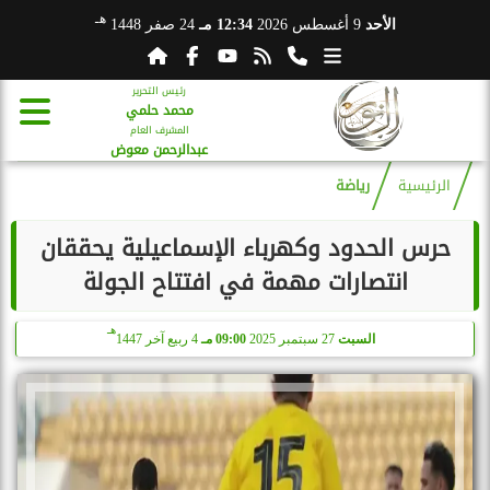
هـ
الأحد
9 أغسطس 2026
12:34 مـ
24 صفر 1448
رئيس التحرير
محمد حلمي
المشرف العام
عبدالرحمن معوض
الرئيسية
رياضة
حرس الحدود وكهرباء الإسماعيلية يحققان
انتصارات مهمة في افتتاح الجولة
هـ
السبت
27 سبتمبر 2025
09:00 مـ
4 ربيع آخر 1447