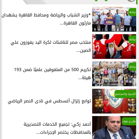
رياضة
*وزير الشباب والرياضة ومحافظ القاهرة يشهدان
مارثون القاهرة...
رياضة
منتخب مصر للناشئات لكرة اليد يفوزون علي
الصين...
رياضة
تكريم 500 من المتفوقين علميًا ضمن 193
هيئة...
الأسرة والمجتمع
توابع زلزال أغسطس في نادى النصر الرياضي
مال و بنوك
أحمد زكي: تجميع الخدمات التصديرية
بالمحافظات يختصر الإجراءات...