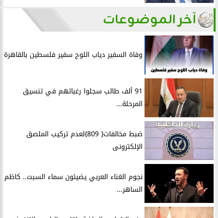
آخر الموضوعات
وفاة السفير دياب اللوح سفير فلسطين بالقاهرة
91 ألف طالب سجلوا رغباتهم في تنسيق
المرحلة...
ضبط مخالفات{ 809}لعدم تركيب الملصق
الإلكترونى
نجوم الغناء العربي يضيئون سماء السبت.. كاظم
الساهر...