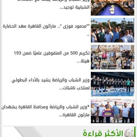
الشبابية توحيد...
””محمود فوزى ”.. ماراثون القاهرة مهد الحضارة
..
تكريم 500 من المتفوقين علميًا ضمن 193
هيئة...
وزير الشباب والرياضة يشيد بالأداء البطولي
لمنتخب ناشئات...
*وزير الشباب والرياضة ومحافظ القاهرة يشهدان
مارثون القاهرة...
الأكثر قراءة