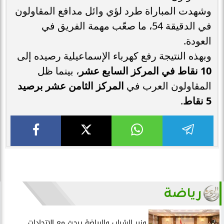
وشهدت المباراة طرد لؤي وائل مدافع المقاولون
في الدقيقة 54، ما صعّب مهمة الفريق في
العودة.
وبهذه النتيجة رفع كهرباء الإسماعيلية رصيده إلى
10 نقاط في المركز السابع عشر
، بينما ظل
المقاولون العرب في
المركز الثامن عشر برصيد
5 نقاط
.
رياضة
وزير الشباب والرياضة يبحث مع الاتحادات