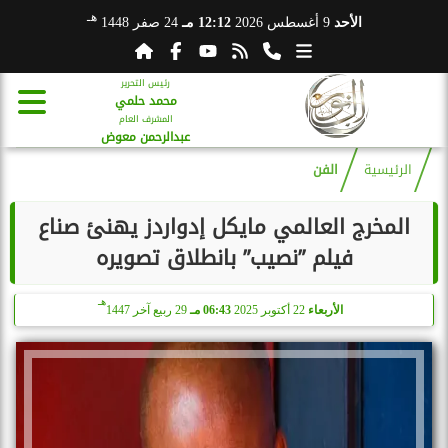
هـ
الأحد
9 أغسطس 2026
12:12 مـ
24 صفر 1448
رئيس التحرير
محمد حلمي
المشرف العام
عبدالرحمن معوض
الرئيسية
الفن
المخرج العالمي مايكل إدواردز يهنئ صناع
فيلم ”نصيب” بانطلاق تصويره
هـ
الأربعاء
22 أكتوبر 2025
06:43 مـ
29 ربيع آخر 1447