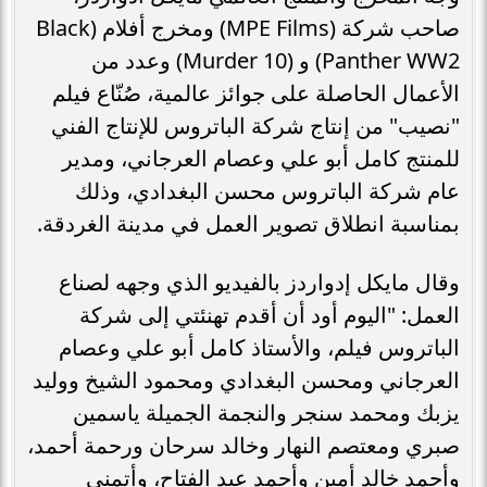
صاحب شركة (MPE Films) ومخرج أفلام (Black
Panther WW2) و (Murder 10) وعدد من
الأعمال الحاصلة على جوائز عالمية، صُنّاع فيلم
"نصيب" من إنتاج شركة الباتروس للإنتاج الفني
للمنتج كامل أبو علي وعصام العرجاني، ومدير
عام شركة الباتروس محسن البغدادي، وذلك
بمناسبة انطلاق تصوير العمل في مدينة الغردقة.
وقال مايكل إدواردز بالفيديو الذي وجهه لصناع
العمل: "اليوم أود أن أقدم تهنئتي إلى شركة
الباتروس فيلم، والأستاذ كامل أبو علي وعصام
العرجاني ومحسن البغدادي ومحمود الشيخ ووليد
يزبك ومحمد سنجر والنجمة الجميلة ياسمين
صبري ومعتصم النهار وخالد سرحان ورحمة أحمد،
وأحمد خالد أمين وأحمد عبد الفتاح، وأتمنى