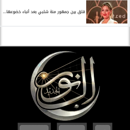
قلق بين جمهور منة شلبي بعد أنباء خضوعها...