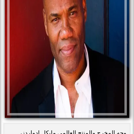
وجه المخرج والمنتج العالمي مايكل ادواردز،