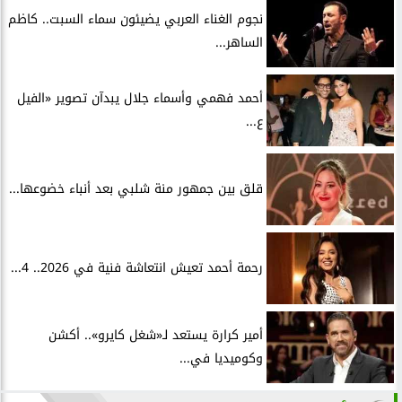
نجوم الغناء العربي يضيئون سماء السبت.. كاظم
الساهر...
أحمد فهمي وأسماء جلال يبدآن تصوير «الفيل
ع...
قلق بين جمهور منة شلبي بعد أنباء خضوعها...
رحمة أحمد تعيش انتعاشة فنية في 2026.. 4...
أمير كرارة يستعد لـ«شغل كايرو».. أكشن
وكوميديا في...