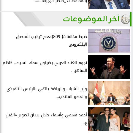
بالمحافظات يختصر الإجراءات...
آخر الموضوعات
ضبط مخالفات{ 809}لعدم تركيب الملصق
الإلكترونى
نجوم الغناء العربي يضيئون سماء السبت.. كاظم
الساهر...
وزير الشباب والرياضة يلتقي بالرئيس التنفيذي
والعضو المنتدب...
أحمد فهمي وأسماء جلال يبدآن تصوير «الفيل
ع...