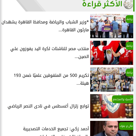
الأكثر قراءة
رياضة
*وزير الشباب والرياضة ومحافظ القاهرة يشهدان
مارثون القاهرة...
رياضة
منتخب مصر للناشئات لكرة اليد يفوزون علي
الصين...
رياضة
تكريم 500 من المتفوقين علميًا ضمن 193
هيئة...
الأسرة والمجتمع
توابع زلزال أغسطس في نادى النصر الرياضي
مال و بنوك
أحمد زكي: تجميع الخدمات التصديرية