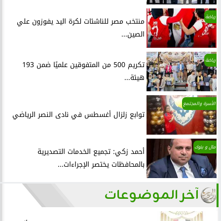
رياضة
منتخب مصر للناشئات لكرة اليد يفوزون علي
الصين...
رياضة
تكريم 500 من المتفوقين علميًا ضمن 193
هيئة...
الأسرة والمجتمع
توابع زلزال أغسطس في نادى النصر الرياضي
مال و بنوك
أحمد زكي: تجميع الخدمات التصديرية
بالمحافظات يختصر الإجراءات...
آخر الموضوعات