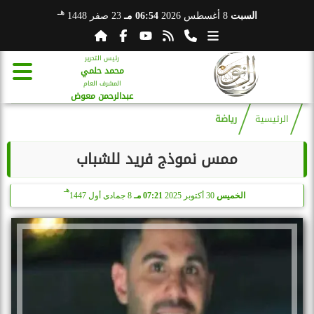
هـ
السبت
8 أغسطس 2026
06:54 مـ
23 صفر 1448
رئيس التحرير
محمد حلمي
المشرف العام
عبدالرحمن معوض
الرئيسية
رياضة
ممس نموذج فريد للشباب
هـ
الخميس
30 أكتوبر 2025
07:21 مـ
8 جمادى أول 1447