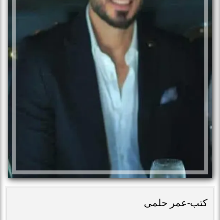
كتب-عمر حلمى