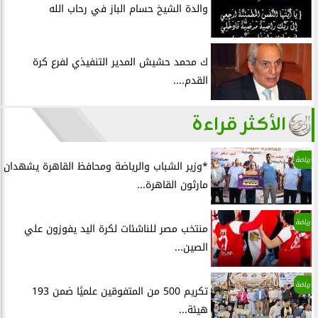
والدة الشيخ حسام الباز في رحاب الله
ك محمد حشيش المدير التنفيذي لفرع كرة
القدم....
الأكثر قراءة
رياضة
*وزير الشباب والرياضة ومحافظ القاهرة يشهدان
مارثون القاهرة...
رياضة
منتخب مصر للناشئات لكرة اليد يفوزون علي
الصين...
رياضة
تكريم 500 من المتفوقين علميًا ضمن 193
هيئة...