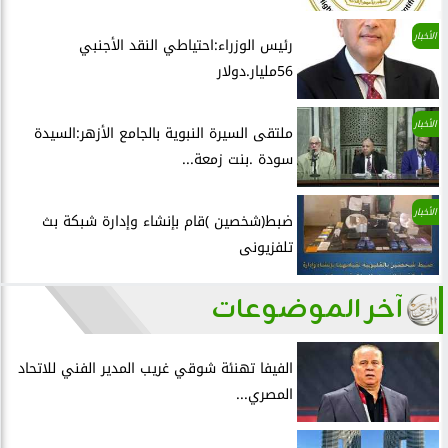
الأخبار
رئيس الوزراء:احتياطي النقد الأجنبي
56مليار.دولار
الأخبار
ملتقى السيرة النبوية بالجامع الأزهر:السيدة
سودة .بنت زمعة...
الأخبار
ضبط(شخصين )قام بإنشاء وإدارة شبكة بث
تلفزيونى
آخر الموضوعات
الفيفا تهنئة شوقي غريب المدير الفني للاتحاد
المصري...