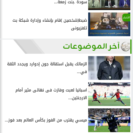
سودة .بنت زمعة...
الأخبار
ضبط(شخصين )قام بإنشاء وإدارة شبكة بث
تلفزيونى
آخر الموضوعات
الزمالك يقبل استقالة جون إدوارد ويجدد الثقة
في...
اسبانيا لعبت وفازت فى نهائى مثير أمام
الارجنتين...
ميسي يقترب من الفوز بكأس العالم بعد فوز...