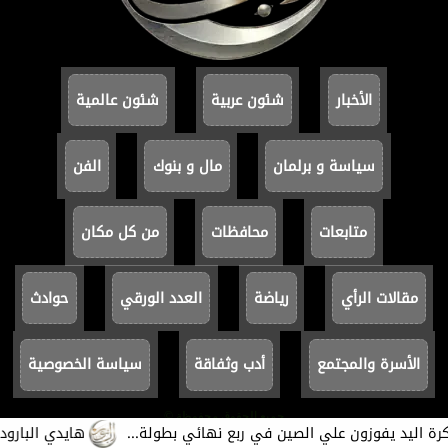
الأخبار
شئون عربية
شئون عالمية
سياسة و برلمان
مال و بنوك
الفن
متابعات
محافظات
من كل مكان
مقالات الرأي
رياضة
العدد الورقي
حوادث
الأسرة والمجتمع
أدب وثفاقة
سياسة الخصوصية
جميع الحقوق محفوظة ©
يد يفوزون علي الصين في ربع نهائي بطولة...
هايدي البارودي تعو