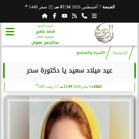
هـ
الجمعة
7 أغسطس 2026
07:34 صـ
22 صفر 1448
رئيس التحرير
محمد حلمي
المشرف العام
عبدالرحمن معوض
الرئيسية
الأسرة والمجتمع
عيد ميلاد سعيد يا دكتورة سحر
هـ
الثلاثاء
6 يناير 2026
12:09 مـ
17 رجب 1447