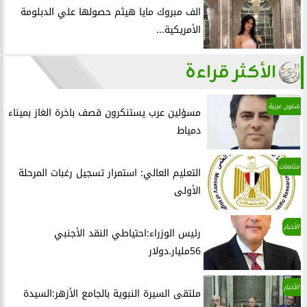
الف مبروك مايا هيثم حصولها علي الدبلومة
الأمريكية...
الأكثر قراءة
شئون عربية
مسؤلين عرب يستنكرون قصف باخرة الغاز بميناء
دمياط
متابعات
التعليم العالي: استمرار تسجيل رغبات المرحلة
الأولى
الأخبار
رئيس الوزراء:احتياطي النقد الأجنبي
56مليار.دولار
الأخبار
ملتقى السيرة النبوية بالجامع الأزهر:السيدة