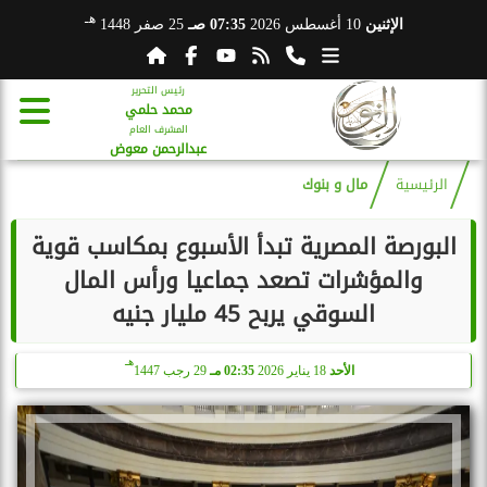
هـ
الإثنين
10 أغسطس 2026
07:35 صـ
25 صفر 1448
رئيس التحرير
محمد حلمي
المشرف العام
عبدالرحمن معوض
الرئيسية
مال و بنوك
البورصة المصرية تبدأ الأسبوع بمكاسب قوية
والمؤشرات تصعد جماعيا ورأس المال
السوقي يربح 45 مليار جنيه
هـ
الأحد
18 يناير 2026
02:35 مـ
29 رجب 1447