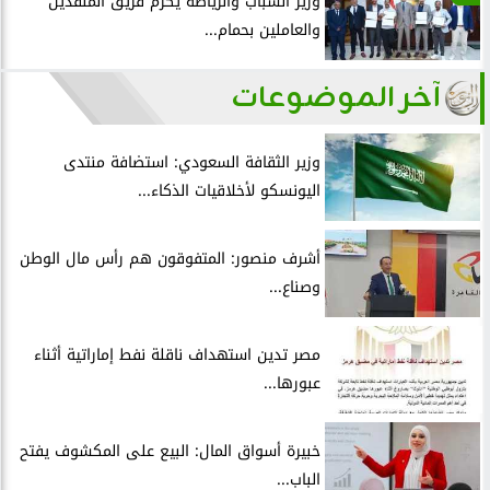
وزير الشباب والرياضة يُكرّم فريق المنقذين
والعاملين بحمام...
آخر الموضوعات
وزير الثقافة السعودي: استضافة منتدى
اليونسكو لأخلاقيات الذكاء...
أشرف منصور: المتفوقون هم رأس مال الوطن
وصناع...
مصر تدين استهداف ناقلة نفط إماراتية أثناء
عبورها...
خبيرة أسواق المال: البيع على المكشوف يفتح
الباب...