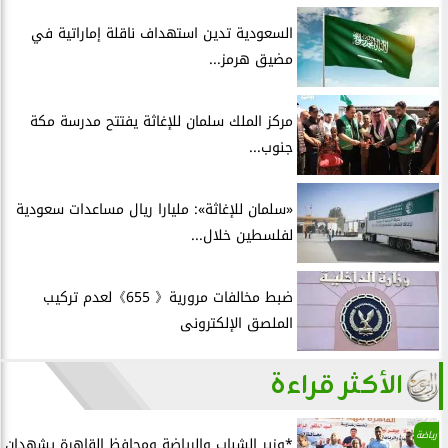
السعودية تدين استهداف ناقلة إماراتية في
مضيق هرمز...
مركز الملك سلمان للإغاثة يفتتح مدرسة مكة
جنوب...
«سلمان للإغاثة»: مليارا ريال مساعدات سعودية
لفلسطين خلال...
ضبط مخالفات مرورية《 655》لعدم تركيب
الملصق الإلكترونى
الأكثر قراءة
رياضة
*وزير الشباب والرياضة ومحافظ القاهرة يشهدان