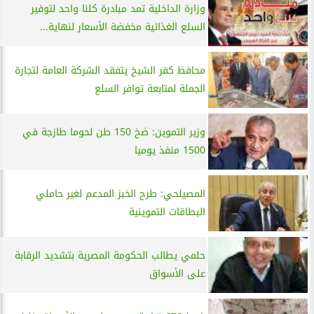
وزارة الداخلية تمد مبادرة كلنا واحد لتوفير
السلع الغذائية مخفضة الأسعار لنهاية...
محافظ كفر الشيخ يتفقد الشركة العامة لتجارة
الجملة لمتابعة توافر السلع
وزير التموين: ضخ 150 طن لحوما طازجة في
1500 منفذ يوميا
المصيلحي: طرح الخبز المدعم لغير حاملي
البطاقات التموينية
حلمي يطالب الحكومة المصرية بتشديد الرقابة
على الأسواق