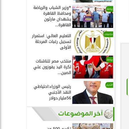
*وزير الشباب والرياضة
رياضة
ومحافظ القاهرة
يشهدان مارثون
القاهرة...
متابعات
التعليم العالي: استمرار
تسجيل رغبات المرحلة
الأولى
رياضة
منتخب مصر للناشئات
لكرة اليد يفوزون علي
الصين...
الأخبار
رئيس الوزراء:احتياطي
النقد الأجنبي
56مليار.دولار
آخر الموضوعات
تكريم 500 من