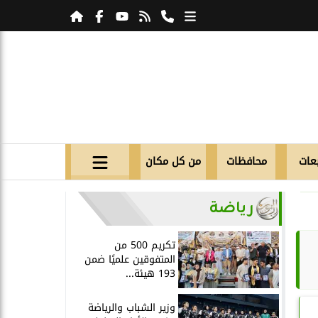
عات
محافظات
من كل مكان
رياضة
تكريم 500 من
المتفوقين علميًا ضمن
193 هيئة...
وزير الشباب والرياضة