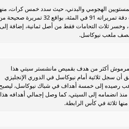
مستويين الهجومي والبدني، حيث سدد خمس كرات، منها
تسديدتان بين القائمين والعارضة، وبلغت دقة تمريراته 91 في المئة، بواقع 32 تمريرة صحيحة
نائية، وخسر ثلاث التحامات فقط من أصل ثمانية، إضافة إلى
يها مرموش أكثر من هدف بقميص مانشستر سيتي هذا
بق أن سجل ثلاثية أمام نيوكاسل في الدوري الإنجليزي
لاعب رصيده إلى خمسة أهداف في شباك نيوكاسل، ليصبح
 منذ انضمامه إلى السيتي، كما وصل إجمالي أهدافه هذا