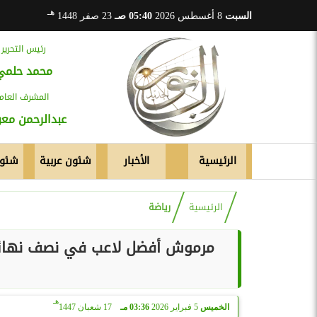
هـ
السبت
8 أغسطس 2026
05:40 صـ
23 صفر 1448
رئيس التحرير
محمد حلمي
المشرف العام
عبدالرحمن م
الرئيسية
الأخبار
شئون عربية
شئون
الرئيسية
رياضة
مرموش أفضل لاعب في نصف نهائي ك
هـ
الخميس
5 فبراير 2026
03:36 مـ
17 شعبان 1447