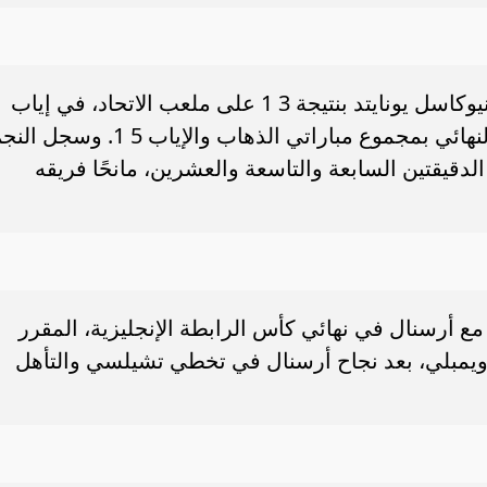
قاد مرموش مانشستر سيتي للفوز على نيوكاسل يونايتد بنتيجة 3 1 على ملعب الاتحاد، في إياب
نصف النهائي، ليحسم بطاقة العبور إلى النهائي بمجموع مباراتي الذهاب والإياب 5 1. وسج
دقيقتين السابعة والتاسعة والعشرين، مانحًا فريقه
ع أرسنال في نهائي كأس الرابطة الإنجليزية، المقرر
لى ملعب ويمبلي، بعد نجاح أرسنال في تخطي تشيلسي والتأهل