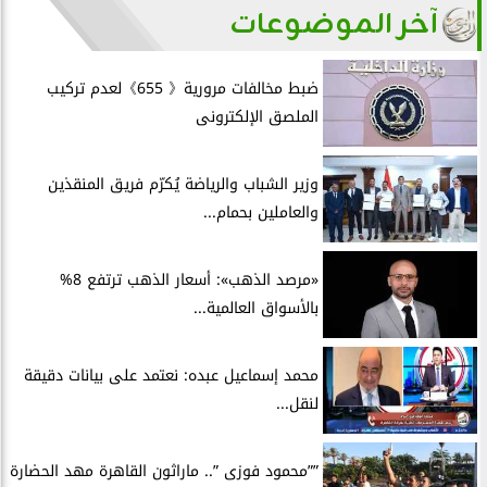
آخر الموضوعات
ضبط مخالفات مرورية《 655》لعدم تركيب
الملصق الإلكترونى
وزير الشباب والرياضة يُكرّم فريق المنقذين
والعاملين بحمام...
«مرصد الذهب»: أسعار الذهب ترتفع 8%
بالأسواق العالمية...
محمد إسماعيل عبده: نعتمد على بيانات دقيقة
لنقل...
””محمود فوزى ”.. ماراثون القاهرة مهد الحضارة