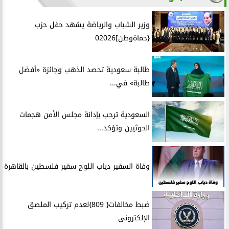
وزير الشباب والرياضة يشهد حفل حزب
{حماةوطن]02026
طالبة سعودية تحصد الذهب وجائزة «أفضل
طالبة» في...
السعودية ترحب بإدانة مجلس الأمن هجمات
الحوثيين وتؤكد...
وفاة السفير دياب اللوح سفير فلسطين بالقاهرة
ضبط مخالفات{ 809}لعدم تركيب الملصق
الإلكترونى