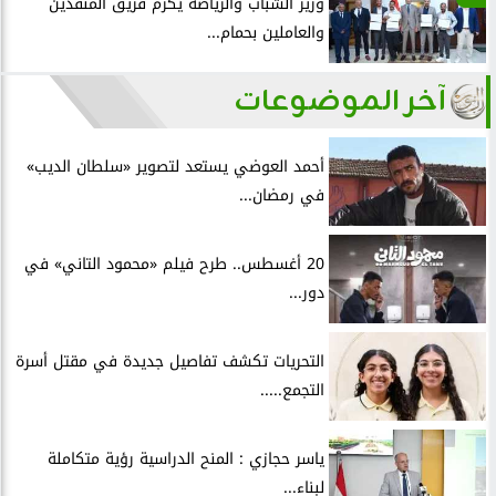
وزير الشباب والرياضة يُكرّم فريق المنقذين
والعاملين بحمام...
آخر الموضوعات
أحمد العوضي يستعد لتصوير «سلطان الديب»
في رمضان...
20 أغسطس.. طرح فيلم «محمود التاني» في
دور...
التحريات تكشف تفاصيل جديدة في مقتل أسرة
التجمع.....
ياسر حجازي : المنح الدراسية رؤية متكاملة
لبناء...