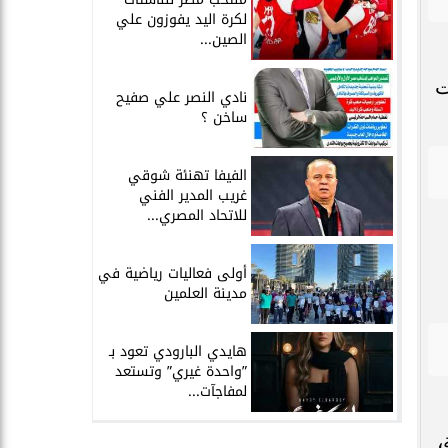
لكرة اليد يفوزون علي
الصين...
ت
نادي النصر علي صفيح
ساخن ؟
الفيفا تهنئة شوقي
غريب المدير الفني
للاتحاد المصري...
أولى فعاليات رياضية في
مدينة العلمين
هايدي البارودي تعود بـ
”واحدة غيري” وتستعد
لمفاجآت...
،