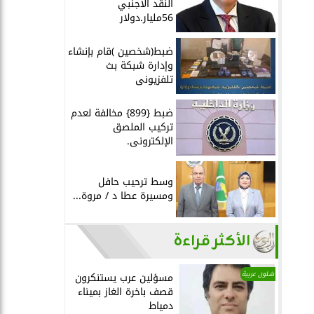
النقد الأجنبي
56مليار.دولار
ضبط(شخصين )قام بإنشاء
وإدارة شبكة بث
تلفزيونى
ضبط {899} مخالفة لعدم
تركيب الملصق
الإلكترونى.
وسط ترحيب حافل
ومسيرة عطا د / مروة...
الأكثر قراءة
شئون عربية
مسؤلين عرب يستنكرون
قصف باخرة الغاز بميناء
دمياط