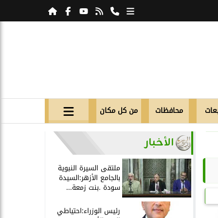
عات
محافظات
من كل مكان
الأخبار
ملتقى السيرة النبوية
بالجامع الأزهر:السيدة
سودة .بنت زمعة...
رئيس الوزراء:احتياطي