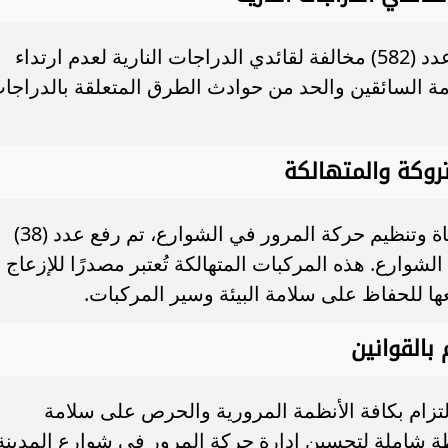
كما تمكنت الشرطة المرورية من ضبط عدد (582) مخالفة لقائدي الدراجات النارية لعدم ارتداء
امة السائقين والحد من حوادث الطرق المتعلقة بالدراجا
متروكة والمتهالكة
ضمن الجهود المبذولة لتحسين جودة الحياة وتنظيم حركة المرور في الشوارع، تم رفع عدد (38)
لشوارع. هذه المركبات المتهالكة تُعتبر مصدرًا للإزعاج
ا للحفاظ على سلامة البيئة وسير المركبات.
 بالقوانين
لالتزام بكافة الأنظمة المرورية والحرص على سلامة
ة شاملة لتحسين إدارة حركة المرور في شوارع المدينة