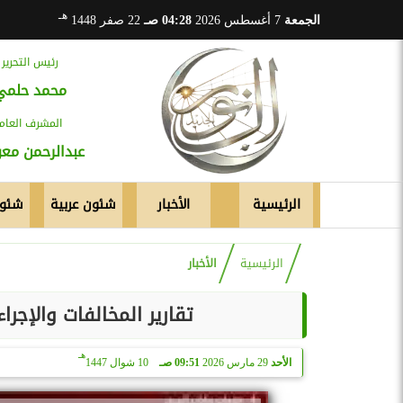
هـ
الجمعة
7 أغسطس 2026
04:28 صـ
22 صفر 1448
رئيس التحرير
محمد حلمي
المشرف العام
عبدالرحمن م
الرئيسية
الأخبار
شئون عربية
شئون
الرئيسية
الأخبار
تقارير المخالفات والإجرا
هـ
الأحد
29 مارس 2026
09:51 صـ
10 شوال 1447