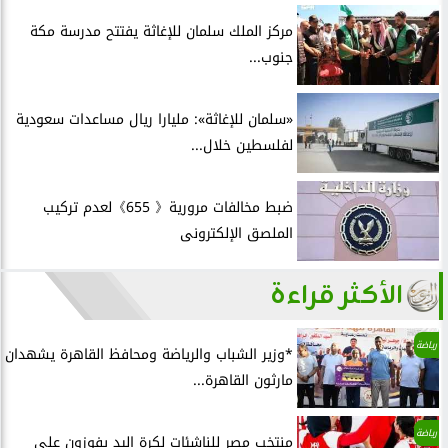
مركز الملك سلمان للإغاثة يفتتح مدرسة مكة
جنوب...
«سلمان للإغاثة»: مليارا ريال مساعدات سعودية
لفلسطين خلال...
ضبط مخالفات مرورية《 655》لعدم تركيب
الملصق الإلكترونى
الأكثر قراءة
رياضة
*وزير الشباب والرياضة ومحافظ القاهرة يشهدان
مارثون القاهرة...
رياضة
منتخب مصر للناشئات لكرة اليد يفوزون علي