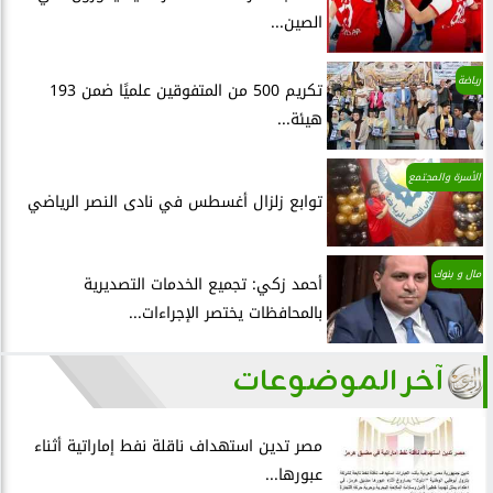
الصين...
رياضة
تكريم 500 من المتفوقين علميًا ضمن 193
هيئة...
الأسرة والمجتمع
توابع زلزال أغسطس في نادى النصر الرياضي
مال و بنوك
أحمد زكي: تجميع الخدمات التصديرية
بالمحافظات يختصر الإجراءات...
آخر الموضوعات
مصر تدين استهداف ناقلة نفط إماراتية أثناء
عبورها...