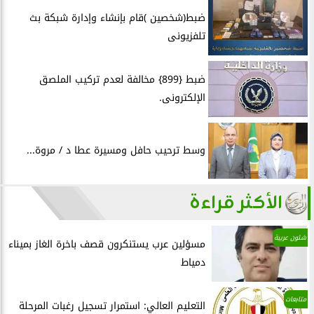
ضبط(شخصين )قام بإنشاء وإدارة شبكة بث
تلفزيونى
ضبط {899} مخالفة لعدم تركيب الملصق
الإلكترونى.
وسط ترحيب حافل ومسيرة عطا د / مروة...
الأكثر قراءة
شئون عربية
مسؤلين عرب يستنكرون قصف باخرة الغاز بميناء
دمياط
متابعات
التعليم العالي: استمرار تسجيل رغبات المرحلة