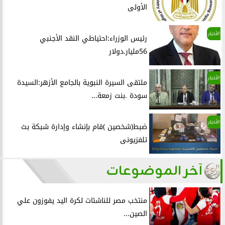
الأولى
الأخبار
رئيس الوزراء:احتياطي النقد الأجنبي
56مليار.دولار
الأخبار
ملتقى السيرة النبوية بالجامع الأزهر:السيدة
سودة .بنت زمعة...
الأخبار
ضبط(شخصين )قام بإنشاء وإدارة شبكة بث
تلفزيونى
آخر الموضوعات
منتخب مصر للناشئات لكرة اليد يفوزون علي
الصين...