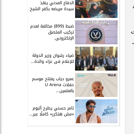
الدفاع المدني ينقذ
سيدة مريضه بكفر الشيخ
ضبط {899} مخالفة لعدم
ت
تركيب الملصق
الإلكترونى.
ضياء رشوان وزير الدولة
للإعلام فى عزاء والدة...
عمرو دياب يفتتح موسم
حفلات U Arena
بالعلمين...
تامر حسني يطرح ألبوم
«مش هتكرر» كاملًا عبر...