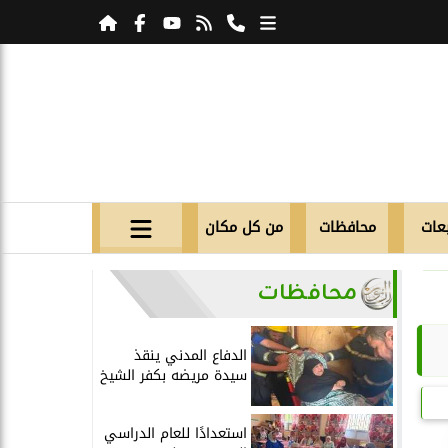
عات
محافظات
من كل مكان
محافظات
الدفاع المدني ينقذ
سيدة مريضه بكفر الشيخ
استعدادًا للعام الدراسي