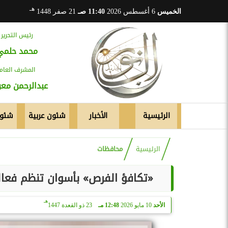
هـ
الخميس
6 أغسطس 2026
11:40 صـ
21 صفر 1448
رئيس التحرير
محمد حلمي
المشرف العام
عبدالرحمن م
الرئيسية
الأخبار
شئون عربية
شئون
الرئيسية
محافظات
«تكافؤ الفرص» بأسوان تنظم فعال
هـ
الأحد
10 مايو 2026
12:48 مـ
23 ذو القعدة 1447