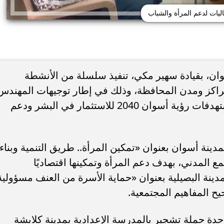
ليات لدعم المرأة والشباب
ن، بقيادة سهير مكي، تنفيذ سلسلة من الأنشطة
 مراكز ومدن المحافظة، وذلك في إطار توجيهات المهندس
عمرو لاشين محافظ أسوان، وتنفيذًا لمستهدفات رؤية أسوان 2040 للاستثمار في البشر ودعم
نة أسوان بعنوان «تمكين المرأة.. طريق التنمية وبناء
 المدني، بهدف دعم المرأة وتمكينها اقتصاديًا
بمدينة البصيلية بعنوان «حماية الأسرة من العنف مسؤولية
ح المفاهيم المجتمعية.
دة حملة تشجير بالمدرسة الإعدادية بمدينة كلابشة