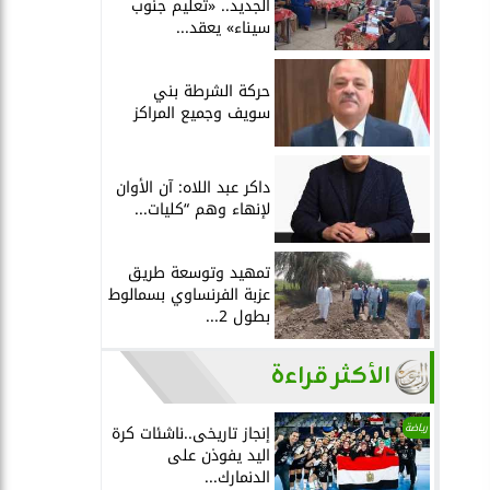
الجديد.. «تعليم جنوب
سيناء» يعقد...
حركة الشرطة بني
سويف وجميع المراكز
داكر عبد اللاه: آن الأوان
لإنهاء وهم “كليات...
تمهيد وتوسعة طريق
عزبة الفرنساوي بسمالوط
بطول 2...
الأكثر قراءة
رياضة
إنجاز تاريخى..ناشئات كرة
اليد يفوذن على
الدنمارك...