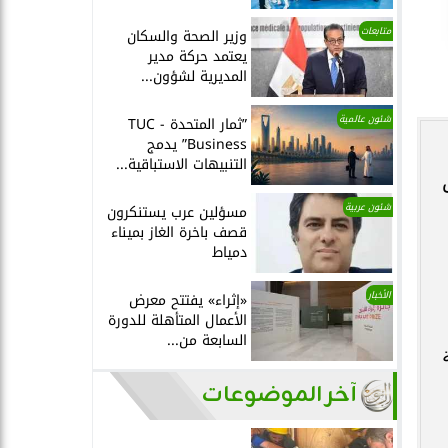
متابعات
وزير الصحة والسكان
يعتمد حركة مدير
المديرية لشؤون...
شئون عالمية
”ثمار المتحدة - TUC
Business” يدمج
التنبيهات الاستباقية...
شئون عربية
مسؤلين عرب يستنكرون
قصف باخرة الغاز بميناء
دمياط
الأخبار
«إثراء» يفتتح معرض
الأعمال المتأهلة للدورة
السابعة من...
آخر الموضوعات