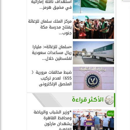
استهداف ناقلة إماراتية
في مضيق هرمز...
مركز الملك سلمان للإغاثة
يفتتح مدرسة مكة
جنوب...
«سلمان للإغاثة»: مليارا
ريال مساعدات سعودية
لفلسطين خلال...
ضبط مخالفات مرورية《
655》لعدم تركيب
الملصق الإلكترونى
الأكثر قراءة
*وزير الشباب والرياضة
رياضة
ومحافظ القاهرة
يشهدان مارثون
القاهرة...