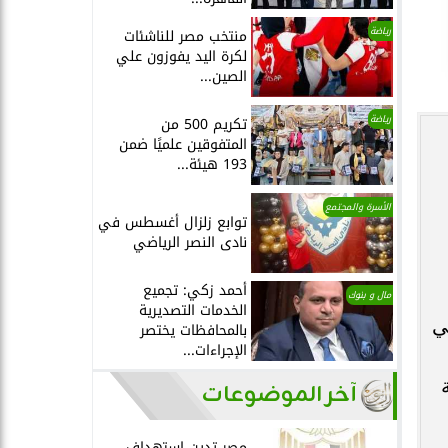
رياضة
منتخب مصر للناشئات
لكرة اليد يفوزون علي
الصين...
رياضة
تكريم 500 من
المتفوقين علميًا ضمن
193 هيئة...
الأسرة والمجتمع
توابع زلزال أغسطس في
نادى النصر الرياضي
أحمد زكي: تجميع
مال و بنوك
الخدمات التصديرية
ي
بالمحافظات يختصر
الإجراءات...
آخر الموضوعات
مصر تدين استهداف