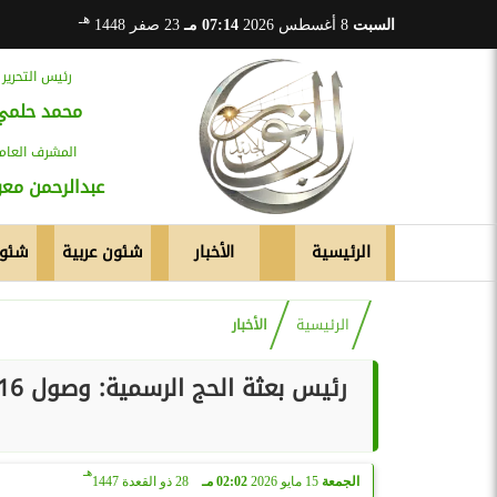
هـ
السبت
8 أغسطس 2026
07:14 مـ
23 صفر 1448
رئيس التحرير
محمد حلمي
المشرف العام
عبدالرحمن م
الرئيسية
الأخبار
شئون عربية
شئون
الرئيسية
الأخبار
هـ
الجمعة
15 مايو 2026
02:02 مـ
28 ذو القعدة 1447