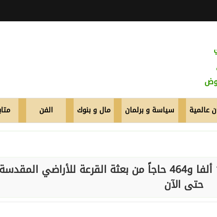
عوض
 عالمية
سياسة و برلمان
مال و بنوك
الفن
متاب
رئيس بعثة الحج الرسمية: وصول 16 ألفا و464 حاجاً من بعثة القرعة للأراضي المقدسة
حتى الآن