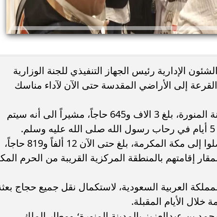
لشئون الإدارية رئيس الجهاز التنفيذي للجنة الوزارية
و464 حاجاً من بعثة القرعة إلى الأراضي المقدسة حتى الآن لآداء مناسك
وأوضح أن اجمالي عدد الحجاج في المدينة المنورة، بلغ 3 الاف و645 حاجاً، مشيراً الى أنه سيتم
وأضاف أن اجمالي عدد الحجاج الذين وصلوا إلى مكة المكرمة، بلغ حتى الآن 12 ألفاً و819 حاجاً،
مقار إقامتهم بالمنطقة المركزية القريبة من الحرم المك
ملكة العربية السعودية، لاستكمال نقل جميع حجاج بعثة
 خلال الأيام المقبلة.
مد بن عبدالعزيز بالمدينة المنورة؛ ومطار الملك