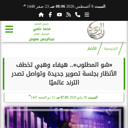
هـ
السبت
8 أغسطس 2026
08:06 صـ
23 صفر 1448
رئيس التحرير
محمد حلمي
المشرف العام
عبدالرحمن معوض
الرئيسية
الأخبار
«شو المطلوب».. هيفاء وهبي تخطف
الأنظار بجلسة تصوير جديدة وتواصل تصدر
الترند عالميًا
هـ
السبت
30 مايو 2026
07:05 صـ
13 ذو الحجة 1447