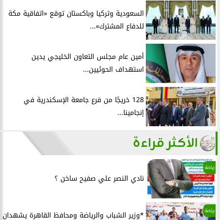
السعودية وتركيا وباكستان توقع «اتفاقية مكة
للدفاع المشترك»...
أمين عام مجلس التعاون الخليجي يدين
استهداف الحوثيين...
128 خريجًا من فرع جامعة الإسكندرية في
إنجامينا...
الأكثر قراءة
رياضة
نادي النصر علي صفيح ساخن ؟
رياضة
*وزير الشباب والرياضة ومحافظ القاهرة يشهدان