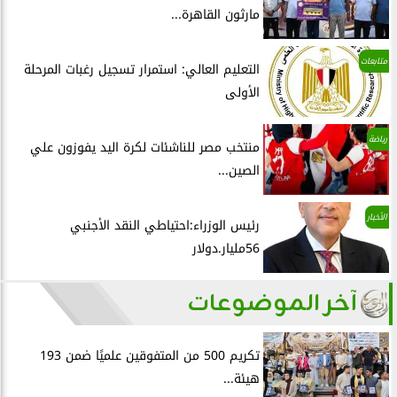
مارثون القاهرة...
متابعات
التعليم العالي: استمرار تسجيل رغبات المرحلة
الأولى
رياضة
منتخب مصر للناشئات لكرة اليد يفوزون علي
الصين...
الأخبار
رئيس الوزراء:احتياطي النقد الأجنبي
56مليار.دولار
آخر الموضوعات
تكريم 500 من المتفوقين علميًا ضمن 193
هيئة...