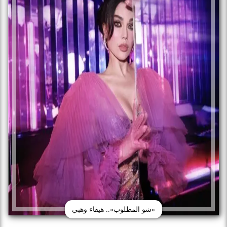
«شو المطلوب».. هيفاء وهبي