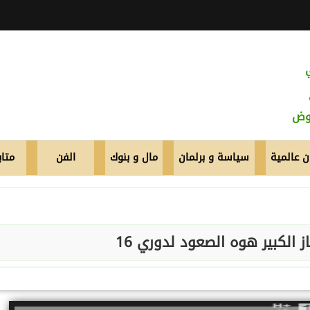
عوض
 عالمية
سياسة و برلمان
مال و بنوك
الفن
متاب
 الكبير هوه الصعود لدوري 16