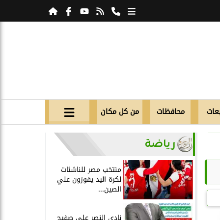
عات
محافظات
من كل مكان
رياضة
منتخب مصر للناشئات
لكرة اليد يفوزون علي
الصين...
نادي النصر علي صفيح