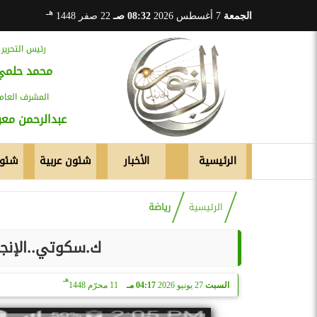
هـ
الجمعة
7 أغسطس 2026
08:32 صـ
22 صفر 1448
رئيس التحرير
محمد حلمي
المشرف العام
عبدالرحمن م
الرئيسية
الأخبار
شئون عربية
شئون
الرئيسية
رياضة
ك.سكوتي..الإنجاز
هـ
السبت
27 يونيو 2026
04:17 مـ
11 محرّم 1448