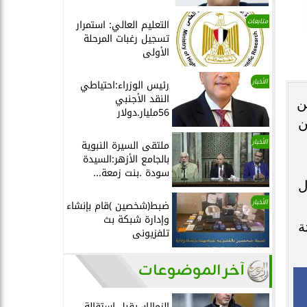
متابعات
التعليم العالي: استمرار
تسجيل رغبات المرحلة
الأولى
الأخبار
رئيس الوزراء:احتياطي
النقد الأجنبي
ن
56مليار.دولار
ن
الأخبار
ملتقى السيرة النبوية
بالجامع الأزهر:السيدة
سودة .بنت زمعة...
ل
الأخبار
ضبط(شخصين )قام بإنشاء
وإدارة شبكة بث
ة
تلفزيونى
آخر الموضوعات
الزمالك يقبل استقالة