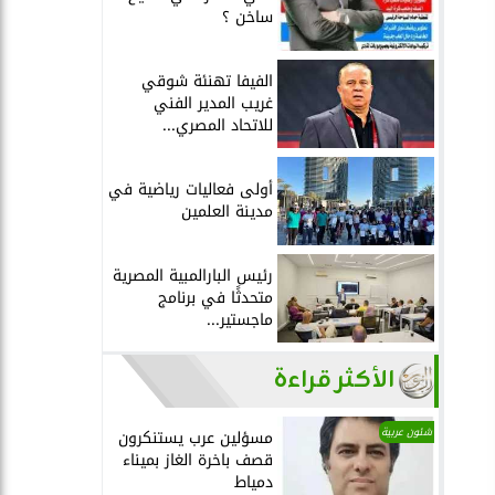
ساخن ؟
الفيفا تهنئة شوقي
غريب المدير الفني
للاتحاد المصري...
أولى فعاليات رياضية في
مدينة العلمين
رئيس البارالمبية المصرية
متحدثًا في برنامج
ماجستير...
الأكثر قراءة
شئون عربية
مسؤلين عرب يستنكرون
قصف باخرة الغاز بميناء
دمياط