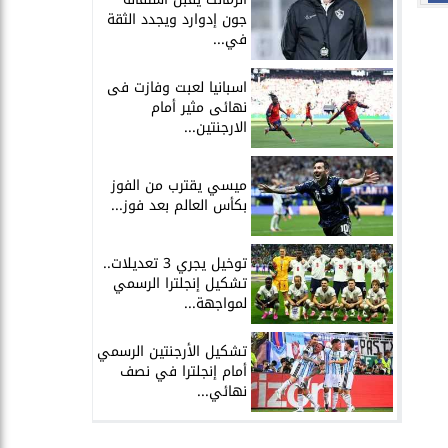
جون إدوارد ويجدد الثقة
في...
اسبانيا لعبت وفازت فى
نهائى مثير أمام
الارجنتين...
ميسي يقترب من الفوز
بكأس العالم بعد فوز...
توخيل يجري 3 تعديلات..
تشكيل إنجلترا الرسمي
لمواجهة...
تشكيل الأرجنتين الرسمي
أمام إنجلترا في نصف
نهائي...