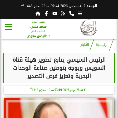
هـ
الجمعة
7 أغسطس 2026
09:44 مـ
22 صفر 1448
رئيس التحرير
محمد حلمي
المشرف العام
عبدالرحمن معوض
الرئيسية
الأخبار
الرئيس السيسي يتابع تطوير هيئة قناة
السويس ويوجه بتوطين صناعة الوحدات
البحرية وتعزيز فرص التصدير
هـ
الأحد
28 يونيو 2026
03:10 مـ
12 محرّم 1448