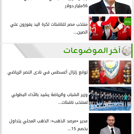
56مليار.دولار
رياضة
منتخب مصر للناشئات لكرة اليد يفوزون علي
الصين...
آخر الموضوعات
توابع زلزال أغسطس في نادى النصر الرياضي
وزير الشباب والرياضة يشيد بالأداء البطولي
لمنتخب ناشئات...
مدير «مرصد الذهب»: الذهب المحلي يتداول
بخصم 15...