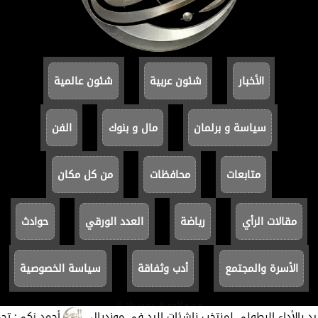
الأخبار
شئون عربية
شئون عالمية
سياسة و برلمان
مال و بنوك
الفن
متابعات
محافظات
من كل مكان
مقالات الرأي
رياضة
العدد الورقي
حوادث
الأسرة والمجتمع
أدب وثفاقة
سياسة الخصوصية
جميع الحقوق محفوظة ©
أداء البطولي لمنتخب ناشئات اليد في مونديال
أحمد زكي: تجميع ال