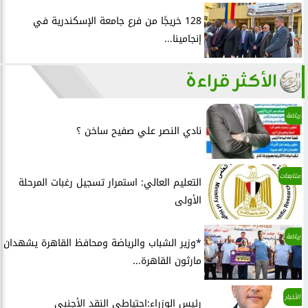
128 خريجًا من فرع جامعة الإسكندرية في
إنجامينا...
الأكثر قراءة
رياضة
نادي النصر علي صفيح ساخن ؟
متابعات
التعليم العالي: استمرار تسجيل رغبات المرحلة
الأولى
رياضة
*وزير الشباب والرياضة ومحافظ القاهرة يشهدان
مارثون القاهرة...
الأخبار
رئيس الوزراء:احتياطي النقد الأجنبي