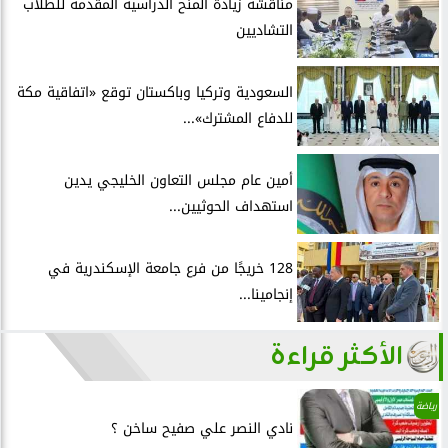
مناقشة زيادة المنح الدراسية المقدمة للطلاب
التشاديين
السعودية وتركيا وباكستان توقع «اتفاقية مكة
للدفاع المشترك»...
أمين عام مجلس التعاون الخليجي يدين
استهداف الحوثيين...
128 خريجًا من فرع جامعة الإسكندرية في
إنجامينا...
الأكثر قراءة
رياضة
نادي النصر علي صفيح ساخن ؟