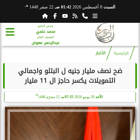
هـ
السبت
8 أغسطس 2026
01:42 صـ
22 صفر 1448
رئيس التحرير
محمد حلمي
المشرف العام
عبدالرحمن معوض
الرئيسية
الأخبار
ضح نصف مليار جنيه ل البتلو واجمالي
التمويلات يكسر حاجز ال 11 مليار
هـ
الأحد
28 يونيو 2026
07:35 مـ
12 محرّم 1448