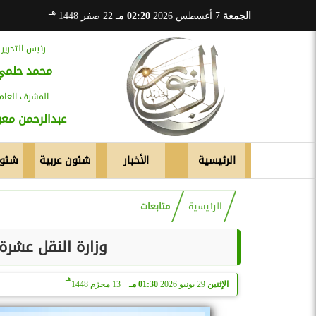
هـ
الجمعة
7 أغسطس 2026
02:20 مـ
22 صفر 1448
رئيس التحرير
محمد حلمي
المشرف العام
عبدالرحمن م
الرئيسية
الأخبار
شئون عربية
شئون
الرئيسية
متابعات
وزارة النقل عشرة
هـ
الإثنين
29 يونيو 2026
01:30 مـ
13 محرّم 1448