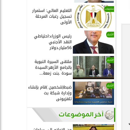
متابعات
التعليم العالي: استمرار
تسجيل رغبات المرحلة
الأولى
الأخبار
رئيس الوزراء:احتياطي
النقد الأجنبي
56مليار.دولار
الأخبار
ملتقى السيرة النبوية
بالجامع الأزهر:السيدة
سودة .بنت زمعة...
الأخبار
ضبط(شخصين )قام بإنشاء
وإدارة شبكة بث
تلفزيونى
آخر الموضوعات
ي
من الإعلام إلى ساحات