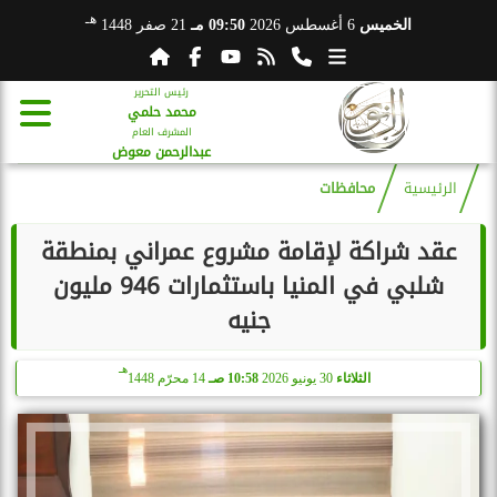
هـ
الخميس
6 أغسطس 2026
09:50 مـ
21 صفر 1448
رئيس التحرير
محمد حلمي
المشرف العام
عبدالرحمن معوض
الرئيسية
محافظات
عقد شراكة لإقامة مشروع عمراني بمنطقة
شلبي في المنيا باستثمارات 946 مليون
جنيه
هـ
الثلاثاء
30 يونيو 2026
10:58 صـ
14 محرّم 1448