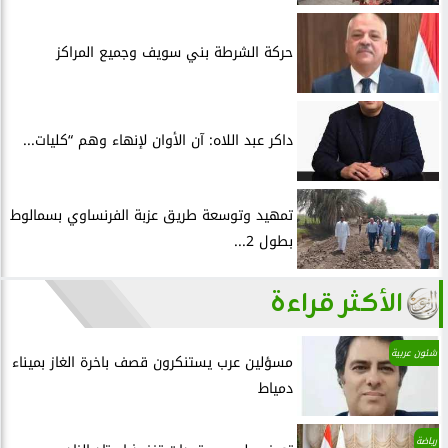
حركة الشرطة بني سويف وجميع المراكز
داكر عبد اللاه: آن الأوان لإنهاء وهم “كليات...
تمهيد وتوسعة طريق عزبة الفرنساوي بسمالوط
بطول 2...
الأكثر قراءة
شئون عربية
مسؤلين عرب يستنكرون قصف باخرة الغاز بميناء
دمياط
رياضة