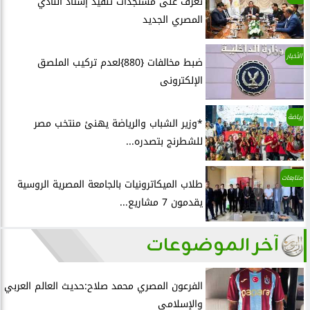
تعرف على مستجدات تنفيذ إستاد النادي
المصري الجديد
الأخبار
ضبط مخالفات {880}لعدم تركيب الملصق
الإلكترونى
رياضة
*وزير الشباب والرياضة يهنئ منتخب مصر
للشطرنج بتصدره...
متابعات
طلاب الميكاترونيات بالجامعة المصرية الروسية
يقدمون 7 مشاريع...
آخر الموضوعات
الفرعون المصري محمد صلاح:حديث العالم العربي
والإسلامي