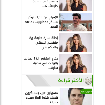
يحسم قضية سارة
خليفة.. 6...
الإفراج عن التيك توكر
«شاكر محظور».. دفاعه:
الحمد...
إحالة سارة خليفة و8
متهمين للمفتي..
والحكم في...
دفاع المتهم الـ19 يطالب
بالبراءة في قضية
سارة...
الأكثر قراءة
شئون عربية
مسؤلين عرب يستنكرون
قصف باخرة الغاز بميناء
دمياط