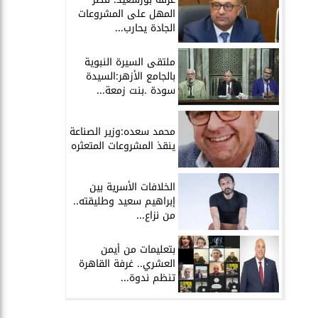
المهل على المشروعات
الجادة يحارب...
ملتقى السيرة النبوية
بالجامع الأزهر:السيدة
سودة .بنت زمعة...
محمد سعده:وزير الصناعة
ينقذ المشروعات المتعثره
الخلافات الأسرية بين
إبراهيم سعيد وطليقته..
من نزاع...
بتعليمات من أيمن
العشري.. غرفة القاهرة
تنظم ندوة...