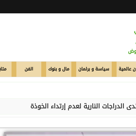
عوض
 عالمية
سياسة و برلمان
مال و بنوك
الفن
متاب