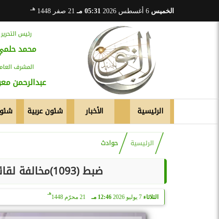
هـ
الخميس
6 أغسطس 2026
05:31 مـ
21 صفر 1448
رئيس التحرير
محمد حلمي
المشرف العام
عبدالرحمن م
الرئيسية
الأخبار
شئون عربية
شئون
الرئيسية
حوادث
ضبط (1093)مخالفة لقائدى الدراجات النارية لعدم إرتداء الخوذة
هـ
الثلاثاء
7 يوليو 2026
12:46 مـ
21 محرّم 1448