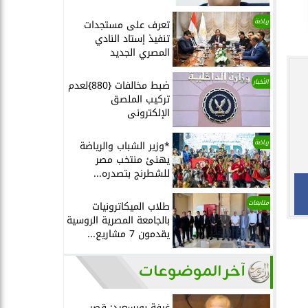
رياضة
تعرف على مستجدات
تنفيذ إستاد النادي
المصري الجديد
الأخبار
ضبط مخالفات {880}لعدم
تركيب الملصق
الإلكترونى
رياضة
*وزير الشباب والرياضة
يهنئ منتخب مصر
للشطرنج بتصدره...
متابعات
طلاب الميكاترونيات
بالجامعة المصرية الروسية
يقدمون 7 مشاريع...
آخر الموضوعات
غرفة بورسعيد: قصر