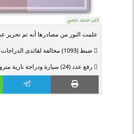
كتب محمد حلمي
علمت النور من مصادرها أنه تم تحرير عدد (839) مخالفة عدم تركيب الملصق الإلكت
 ضبط (1093) مخالفة لقائدى الدراجات النارية لعدم إرتداء الخوذة.
 رفع عدد (24) سيارة ودراجة نارية متروكة ومتهالكة من الشوارع.