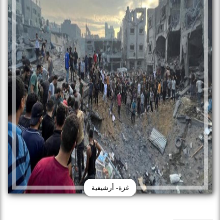
غزة- أرشيفية