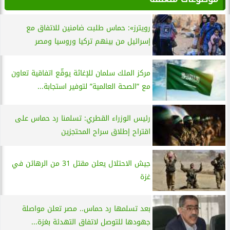
رويترز»: حماس طلبت ضامنين للاتفاق مع
إسرائيل من بينهم تركيا وروسيا ومصر
مركز الملك سلمان للإغاثة يوقّع اتفاقية تعاون
مع ”الصحة العالمية” لتوفير استجابة...
رئيس الوزراء القطري: تسلمنا رد حماس على
اقتراح إطلاق سراح المحتجزين
جيش الاحتلال يعلن مقتل 31 من الرهائن في
غزة
بعد تسلمها رد حماس.. مصر تعلن مواصلة
جهودها للتوصل لاتفاق التهدئة بغزة...