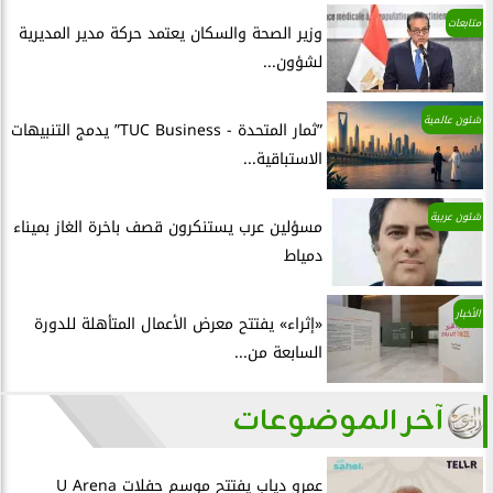
متابعات
وزير الصحة والسكان يعتمد حركة مدير المديرية
لشؤون...
شئون عالمية
”ثمار المتحدة - TUC Business” يدمج التنبيهات
الاستباقية...
شئون عربية
مسؤلين عرب يستنكرون قصف باخرة الغاز بميناء
دمياط
الأخبار
«إثراء» يفتتح معرض الأعمال المتأهلة للدورة
السابعة من...
آخر الموضوعات
عمرو دياب يفتتح موسم حفلات U Arena